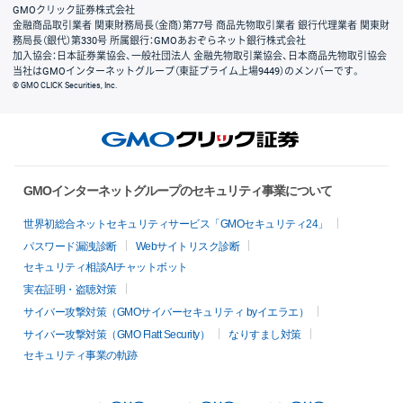
GMOクリック証券株式会社
金融商品取引業者 関東財務局長（金商）第77号 商品先物取引業者 銀行代理業者 関東財
務局長（銀代）第330号 所属銀行：GMOあおぞらネット銀行株式会社
加入協会：日本証券業協会、一般社団法人 金融先物取引業協会、日本商品先物取引協会
当社はGMOインターネットグループ（東証プライム上場9449）のメンバーです。
© GMO CLICK Securities, Inc.
GMOインターネットグループのセキュリティ事業について
世界初総合ネットセキュリティサービス「GMOセキュリティ24」
パスワード漏洩診断
Webサイトリスク診断
セキュリティ相談AIチャットボット
実在証明・盗聴対策
サイバー攻撃対策（GMOサイバーセキュリティ byイエラエ）
サイバー攻撃対策（GMO Flatt Security）
なりすまし対策
セキュリティ事業の軌跡