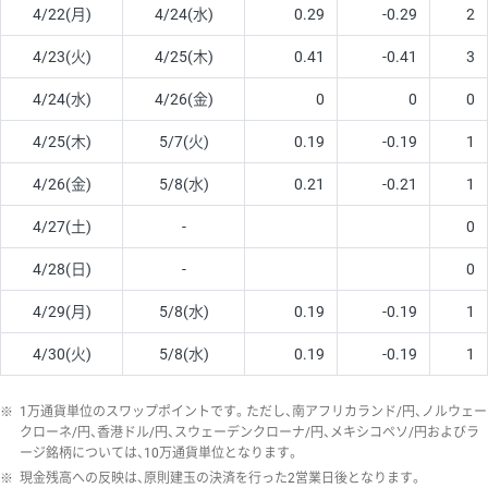
4/22(月)
4/24(水)
0.29
-0.29
2
4/23(火)
4/25(木)
0.41
-0.41
3
4/24(水)
4/26(金)
0
0
0
4/25(木)
5/7(火)
0.19
-0.19
1
4/26(金)
5/8(水)
0.21
-0.21
1
4/27(土)
-
0
4/28(日)
-
0
4/29(月)
5/8(水)
0.19
-0.19
1
4/30(火)
5/8(水)
0.19
-0.19
1
※
1万通貨単位のスワップポイントです。ただし、南アフリカランド/円、ノルウェー
クローネ/円、香港ドル/円、スウェーデンクローナ/円、メキシコペソ/円およびラ
ージ銘柄については、10万通貨単位となります。
※
現金残高への反映は、原則建玉の決済を行った2営業日後となります。