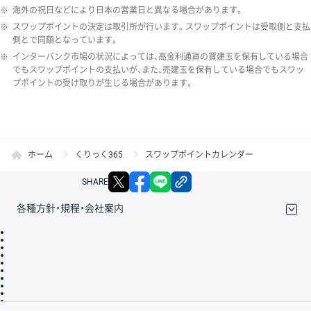
※
海外の祝日などにより日本の営業日と異なる場合があります。
※
スワップポイントの決定は取引所が行います。スワップポイントは受取側と支払
側とで同額となっています。
※
インターバンク市場の状況によっては、高金利通貨の買建玉を保有している場合
でもスワップポイントの支払いが、また、売建玉を保有している場合でもスワッ
プポイントの受け取りが生じる場合があります。
ホーム
くりっく365
スワップポイントカレンダー
X
facebook
LINE
リンクをコピー
SHARE
各種方針・規程・会社案内
取引規程・約款
サイトマップ
その他のご案内
個人情報保護方針
最良執行方針
サイトのご利用について
ディスクレイマー
信託保全
リスク説明
会社案内