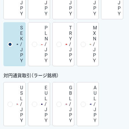
J
J
J
J
J
P
P
P
P
P
Y
Y
Y
Y
Y
S
P
T
M
E
L
R
X
K
N
Y
N
/
/
/
/
J
J
J
J
P
P
P
P
Y
Y
Y
Y
対円通貨取引（ラージ銘柄）
U
E
G
A
S
U
B
U
L
L
L
L
/
/
/
/
J
J
J
J
P
P
P
P
Y
Y
Y
Y