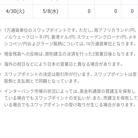
4/30(火)
5/8(水)
0
0
0
※
1万通貨単位のスワップポイントです。ただし、南アフリカランド/円、
ノルウェークローネ/円、香港ドル/円、スウェーデンクローナ/円、メキ
シコペソ/円およびラージ銘柄については、10万通貨単位となります。
※
現金残高への反映は、原則建玉の決済を行った2営業日後となります。
※
海外の祝日などにより日本の営業日と異なる場合があります。
※
スワップポイントの決定は取引所が行います。スワップポイントは受
取側と支払側とで同額となっています。
※
インターバンク市場の状況によっては、高金利通貨の買建玉を保有し
ている場合でもスワップポイントの支払いが、また、売建玉を保有して
いる場合でもスワップポイントの受け取りが生じる場合があります。