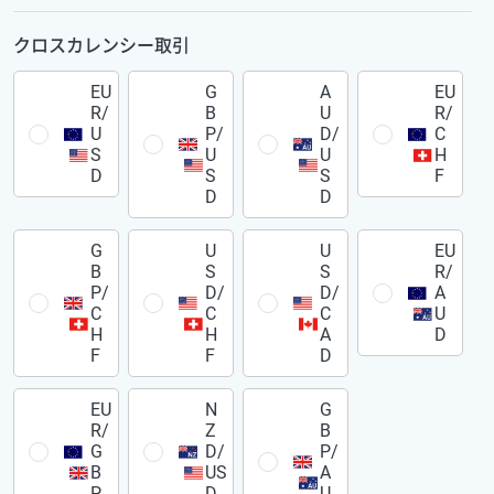
クロスカレンシー取引
EU
G
A
EU
R/
B
U
R/
U
P/
D/
C
S
U
U
H
D
S
S
F
D
D
G
U
U
EU
B
S
S
R/
P/
D/
D/
A
C
C
C
U
H
H
A
D
F
F
D
EU
N
G
R/
Z
B
G
D/
P/
B
US
A
P
D
U