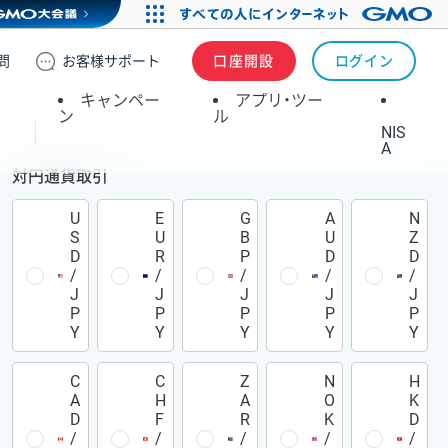
問
お客様
サポート
口座開設
ログイン
キャンペー
アプリ・ツー
ン
ル
NIS
A
対円通貨取引
U
E
G
A
N
S
U
B
U
Z
D
R
P
D
D
/
/
/
/
/
J
J
J
J
J
P
P
P
P
P
Y
Y
Y
Y
Y
C
C
Z
N
H
A
H
A
O
K
D
F
R
K
D
/
/
/
/
/