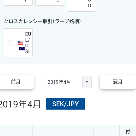
D
クロスカレンシー取引（ラージ銘柄）
EU
L/
U
SL
前月
翌月
2019年4月
SEK/JPY
付