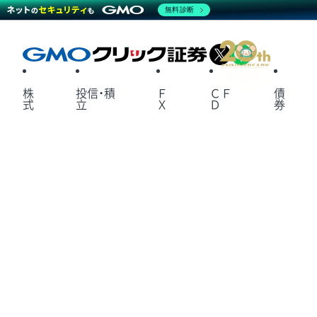
無料診断
X
LINE
株
投信・積
Ｆ
ＣＦ
債
式
立
Ｘ
Ｄ
券