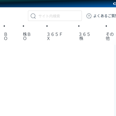
GMOクリック証券
よくある
ご質
Ｂ
株Ｂ
３６５Ｆ
３６５
その
Ｏ
Ｏ
Ｘ
株
他