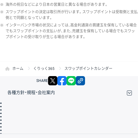
※
海外の祝日などにより日本の営業日と異なる場合があります。
※
スワップポイントの決定は取引所が行います。スワップポイントは受取側と支払
側とで同額となっています。
※
インターバンク市場の状況によっては、高金利通貨の買建玉を保有している場合
でもスワップポイントの支払いが、また、売建玉を保有している場合でもスワッ
プポイントの受け取りが生じる場合があります。
ホーム
くりっく365
スワップポイントカレンダー
X
facebook
LINE
リンクをコピー
SHARE
各種方針・規程・会社案内
取引規程・約款
サイトマップ
その他のご案内
個人情報保護方針
最良執行方針
サイトのご利用について
ディスクレイマー
信託保全
リスク説明
会社案内