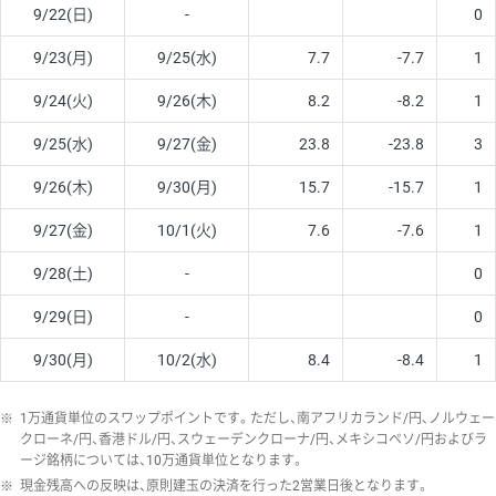
9/22(日)
-
0
9/23(月)
9/25(水)
7.7
-7.7
1
9/24(火)
9/26(木)
8.2
-8.2
1
9/25(水)
9/27(金)
23.8
-23.8
3
9/26(木)
9/30(月)
15.7
-15.7
1
9/27(金)
10/1(火)
7.6
-7.6
1
9/28(土)
-
0
9/29(日)
-
0
9/30(月)
10/2(水)
8.4
-8.4
1
※
1万通貨単位のスワップポイントです。ただし、南アフリカランド/円、ノルウェー
クローネ/円、香港ドル/円、スウェーデンクローナ/円、メキシコペソ/円およびラ
ージ銘柄については、10万通貨単位となります。
※
現金残高への反映は、原則建玉の決済を行った2営業日後となります。