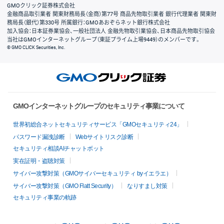
GMOクリック証券株式会社
金融商品取引業者 関東財務局長（金商）第77号 商品先物取引業者 銀行代理業者 関東財
務局長（銀代）第330号 所属銀行：GMOあおぞらネット銀行株式会社
加入協会：日本証券業協会、一般社団法人 金融先物取引業協会、日本商品先物取引協会
当社はGMOインターネットグループ（東証プライム上場9449）のメンバーです。
© GMO CLICK Securities, Inc.
GMOインターネットグループのセキュリティ事業について
世界初総合ネットセキュリティサービス「GMOセキュリティ24」
パスワード漏洩診断
Webサイトリスク診断
セキュリティ相談AIチャットボット
実在証明・盗聴対策
サイバー攻撃対策（GMOサイバーセキュリティ byイエラエ）
サイバー攻撃対策（GMO Flatt Security）
なりすまし対策
セキュリティ事業の軌跡