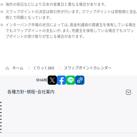
※
海外の祝日などにより日本の営業日と異なる場合があります。
※
スワップポイントの決定は取引所が行います。スワップポイントは受取側と支払
側とで同額となっています。
※
インターバンク市場の状況によっては、高金利通貨の買建玉を保有している場合
でもスワップポイントの支払いが、また、売建玉を保有している場合でもスワッ
プポイントの受け取りが生じる場合があります。
ホーム
くりっく365
スワップポイントカレンダー
X
facebook
LINE
リンクをコピー
SHARE
各種方針・規程・会社案内
取引規程・約款
サイトマップ
その他のご案内
個人情報保護方針
最良執行方針
サイトのご利用について
ディスクレイマー
信託保全
リスク説明
会社案内