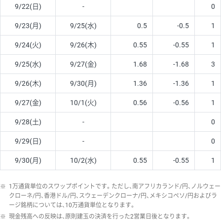
9/22(日)
-
0
9/23(月)
9/25(水)
0.5
-0.5
1
9/24(火)
9/26(木)
0.55
-0.55
1
9/25(水)
9/27(金)
1.68
-1.68
3
9/26(木)
9/30(月)
1.36
-1.36
1
9/27(金)
10/1(火)
0.56
-0.56
1
9/28(土)
-
0
9/29(日)
-
0
9/30(月)
10/2(水)
0.55
-0.55
1
※
1万通貨単位のスワップポイントです。ただし、南アフリカランド/円、ノルウェー
クローネ/円、香港ドル/円、スウェーデンクローナ/円、メキシコペソ/円およびラ
ージ銘柄については、10万通貨単位となります。
※
現金残高への反映は、原則建玉の決済を行った2営業日後となります。