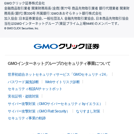
GMOクリック証券株式会社
金融商品取引業者 関東財務局長（金商）第77号 商品先物取引業者 銀行代理業者 関東財
務局長（銀代）第330号 所属銀行：GMOあおぞらネット銀行株式会社
加入協会：日本証券業協会、一般社団法人 金融先物取引業協会、日本商品先物取引協会
当社はGMOインターネットグループ（東証プライム上場9449）のメンバーです。
© GMO CLICK Securities, Inc.
GMOインターネットグループのセキュリティ事業について
世界初総合ネットセキュリティサービス「GMOセキュリティ24」
パスワード漏洩診断
Webサイトリスク診断
セキュリティ相談AIチャットボット
実在証明・盗聴対策
サイバー攻撃対策（GMOサイバーセキュリティ byイエラエ）
サイバー攻撃対策（GMO Flatt Security）
なりすまし対策
セキュリティ事業の軌跡