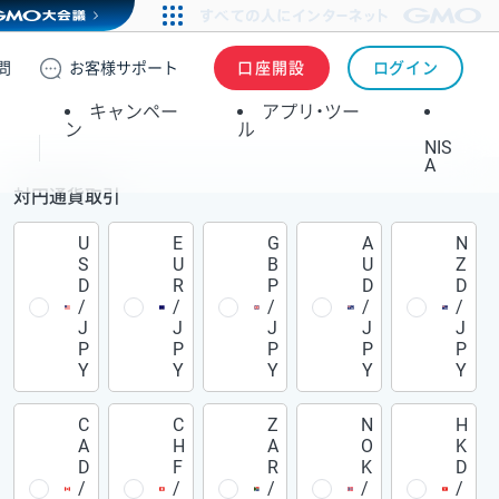
問
お客様
サポート
口座開設
ログイン
キャンペー
アプリ・ツー
ン
ル
NIS
A
対円通貨取引
U
E
G
A
N
S
U
B
U
Z
D
R
P
D
D
/
/
/
/
/
J
J
J
J
J
P
P
P
P
P
Y
Y
Y
Y
Y
C
C
Z
N
H
A
H
A
O
K
D
F
R
K
D
/
/
/
/
/