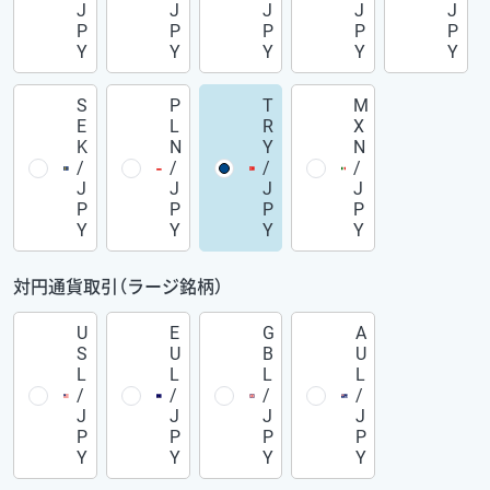
J
J
J
J
J
P
P
P
P
P
Y
Y
Y
Y
Y
S
P
T
M
E
L
R
X
K
N
Y
N
/
/
/
/
J
J
J
J
P
P
P
P
Y
Y
Y
Y
対円通貨取引（ラージ銘柄）
U
E
G
A
S
U
B
U
L
L
L
L
/
/
/
/
J
J
J
J
P
P
P
P
Y
Y
Y
Y