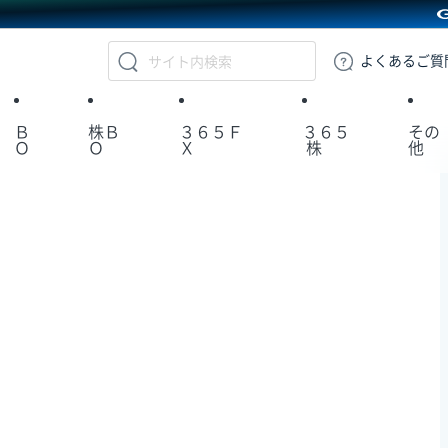
GMOクリック証券
よくある
ご質
Ｂ
株Ｂ
３６５Ｆ
３６５
その
Ｏ
Ｏ
Ｘ
株
他