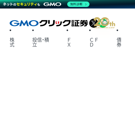
無料診断
X
LINE
株
投信・積
Ｆ
ＣＦ
債
式
立
Ｘ
Ｄ
券