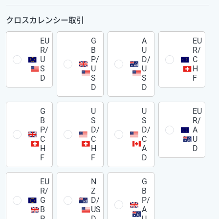
クロスカレンシー取引
EU
G
A
EU
R/
B
U
R/
U
P/
D/
C
S
U
U
H
D
S
S
F
D
D
G
U
U
EU
B
S
S
R/
P/
D/
D/
A
C
C
C
U
H
H
A
D
F
F
D
EU
N
G
R/
Z
B
G
D/
P/
B
US
A
P
D
U