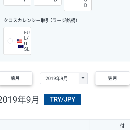
D
クロスカレンシー取引（ラージ銘柄）
EU
L/
U
SL
前月
翌月
2019年9月
TRY/JPY
付