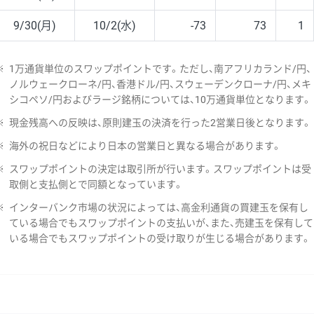
9/30(月)
10/2(水)
-73
73
1
※
1万通貨単位のスワップポイントです。ただし、南アフリカランド/円、
ノルウェークローネ/円、香港ドル/円、スウェーデンクローナ/円、メキ
シコペソ/円およびラージ銘柄については、10万通貨単位となります。
※
現金残高への反映は、原則建玉の決済を行った2営業日後となります。
※
海外の祝日などにより日本の営業日と異なる場合があります。
※
スワップポイントの決定は取引所が行います。スワップポイントは受
取側と支払側とで同額となっています。
※
インターバンク市場の状況によっては、高金利通貨の買建玉を保有し
ている場合でもスワップポイントの支払いが、また、売建玉を保有して
いる場合でもスワップポイントの受け取りが生じる場合があります。