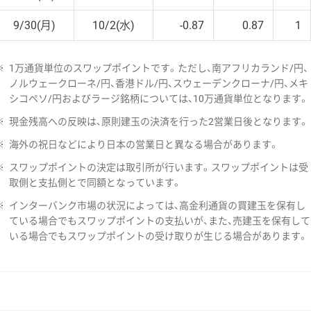
9/30(月)
10/2(水)
-0.87
0.87
1
※
1万通貨単位のスワップポイントです。ただし、南アフリカランド/円、
ノルウェークローネ/円、香港ドル/円、スウェーデンクローナ/円、メキ
シコペソ/円およびラージ銘柄については、10万通貨単位となります。
※
現金残高への反映は、原則建玉の決済を行った2営業日後となります。
※
海外の祝日などにより日本の営業日と異なる場合があります。
※
スワップポイントの決定は取引所が行います。スワップポイントは受
取側と支払側とで同額となっています。
※
インターバンク市場の状況によっては、高金利通貨の買建玉を保有し
ている場合でもスワップポイントの支払いが、また、売建玉を保有して
いる場合でもスワップポイントの受け取りが生じる場合があります。