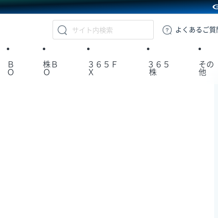
GMOクリック証券
よくある
ご質
Ｂ
株Ｂ
３６５Ｆ
３６５
その
Ｏ
Ｏ
Ｘ
株
他