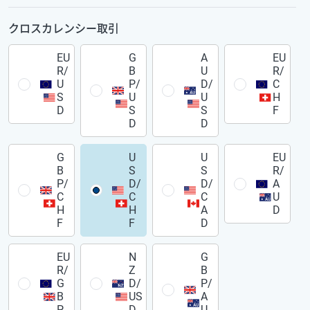
クロスカレンシー取引
EU
G
A
EU
R/
B
U
R/
U
P/
D/
C
S
U
U
H
D
S
S
F
D
D
G
U
U
EU
B
S
S
R/
P/
D/
D/
A
C
C
C
U
H
H
A
D
F
F
D
EU
N
G
R/
Z
B
G
D/
P/
B
US
A
P
D
U