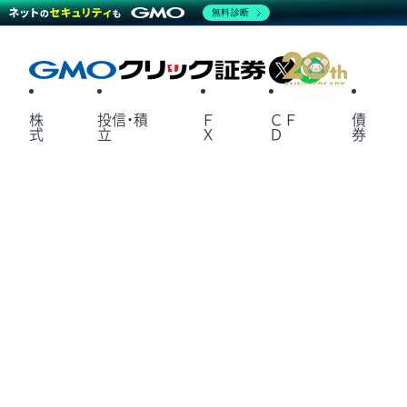
無料診断
X
LINE
株
投信・積
Ｆ
ＣＦ
債
式
立
Ｘ
Ｄ
券