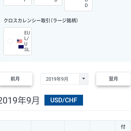
D
クロスカレンシー取引（ラージ銘柄）
EU
L/
U
SL
前月
翌月
2019年9月
USD/CHF
付