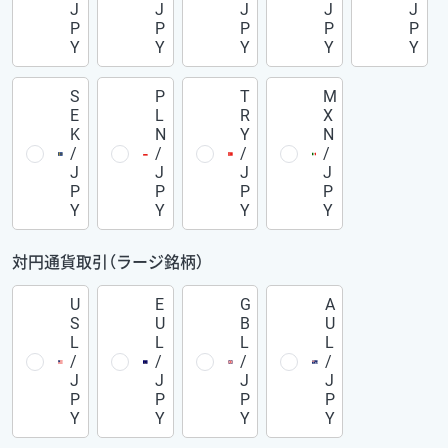
J
J
J
J
J
P
P
P
P
P
Y
Y
Y
Y
Y
S
P
T
M
E
L
R
X
K
N
Y
N
/
/
/
/
J
J
J
J
P
P
P
P
Y
Y
Y
Y
対円通貨取引（ラージ銘柄）
U
E
G
A
S
U
B
U
L
L
L
L
/
/
/
/
J
J
J
J
P
P
P
P
Y
Y
Y
Y