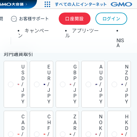
問
お客様
サポート
口座開設
ログイン
キャンペー
アプリ・ツー
ン
ル
NIS
A
対円通貨取引
U
E
G
A
N
S
U
B
U
Z
D
R
P
D
D
/
/
/
/
/
J
J
J
J
J
P
P
P
P
P
Y
Y
Y
Y
Y
C
C
Z
N
H
A
H
A
O
K
D
F
R
K
D
/
/
/
/
/