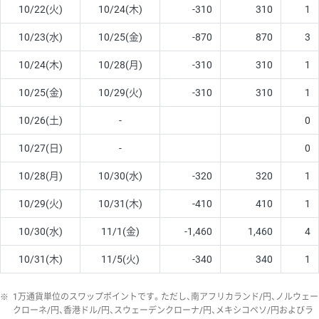
10/22(火)
10/24(木)
-310
310
1
10/23(水)
10/25(金)
-870
870
3
10/24(木)
10/28(月)
-310
310
1
10/25(金)
10/29(火)
-310
310
1
10/26(土)
-
0
10/27(日)
-
0
10/28(月)
10/30(水)
-320
320
1
10/29(火)
10/31(木)
-410
410
1
10/30(水)
11/1(金)
-1,460
1,460
4
10/31(木)
11/5(火)
-340
340
1
※
1万通貨単位のスワップポイントです。ただし、南アフリカランド/円、ノルウェー
クローネ/円、香港ドル/円、スウェーデンクローナ/円、メキシコペソ/円およびラ