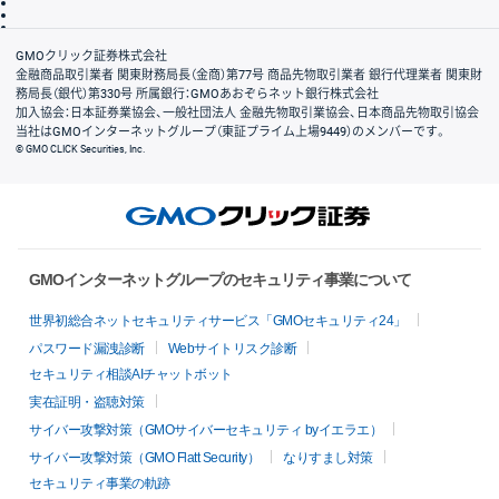
信託保全
リスク説明
会社案内
GMOクリック証券株式会社
金融商品取引業者 関東財務局長（金商）第77号 商品先物取引業者 銀行代理業者 関東財
務局長（銀代）第330号 所属銀行：GMOあおぞらネット銀行株式会社
加入協会：日本証券業協会、一般社団法人 金融先物取引業協会、日本商品先物取引協会
当社はGMOインターネットグループ（東証プライム上場9449）のメンバーです。
© GMO CLICK Securities, Inc.
GMOインターネットグループのセキュリティ事業について
世界初総合ネットセキュリティサービス「GMOセキュリティ24」
パスワード漏洩診断
Webサイトリスク診断
セキュリティ相談AIチャットボット
実在証明・盗聴対策
サイバー攻撃対策（GMOサイバーセキュリティ byイエラエ）
サイバー攻撃対策（GMO Flatt Security）
なりすまし対策
セキュリティ事業の軌跡