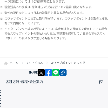
ージ銘柄については、10万通貨単位となります。
※
現金残高への反映は、原則建玉の決済を行った2営業日後となります。
※
海外の祝日などにより日本の営業日と異なる場合があります。
※
スワップポイントの決定は取引所が行います。スワップポイントは受取側と支払
側とで同額となっています。
※
インターバンク市場の状況によっては、高金利通貨の買建玉を保有している場合
でもスワップポイントの支払いが、また、売建玉を保有している場合でもスワッ
プポイントの受け取りが生じる場合があります。
ホーム
くりっく365
スワップポイントカレンダー
X
facebook
LINE
リンクをコピー
SHARE
各種方針・規程・会社案内
取引規程・約款
サイトマップ
その他のご案内
個人情報保護方針
最良執行方針
サイトのご利用について
ディスクレイマー