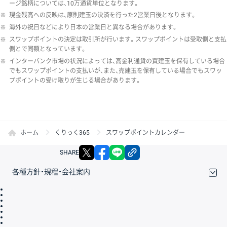
ージ銘柄については、10万通貨単位となります。
※
現金残高への反映は、原則建玉の決済を行った2営業日後となります。
※
海外の祝日などにより日本の営業日と異なる場合があります。
※
スワップポイントの決定は取引所が行います。スワップポイントは受取側と支払
側とで同額となっています。
※
インターバンク市場の状況によっては、高金利通貨の買建玉を保有している場合
でもスワップポイントの支払いが、また、売建玉を保有している場合でもスワッ
プポイントの受け取りが生じる場合があります。
ホーム
くりっく365
スワップポイントカレンダー
X
facebook
LINE
リンクをコピー
SHARE
各種方針・規程・会社案内
取引規程・約款
サイトマップ
その他のご案内
個人情報保護方針
最良執行方針
サイトのご利用について
ディスクレイマー