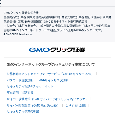
信託保全
リスク説明
会社案内
GMOクリック証券株式会社
金融商品取引業者 関東財務局長（金商）第77号 商品先物取引業者 銀行代理業者 関東財
務局長（銀代）第330号 所属銀行：GMOあおぞらネット銀行株式会社
加入協会：日本証券業協会、一般社団法人 金融先物取引業協会、日本商品先物取引協会
当社はGMOインターネットグループ（東証プライム上場9449）のメンバーです。
© GMO CLICK Securities, Inc.
GMOインターネットグループのセキュリティ事業について
世界初総合ネットセキュリティサービス「GMOセキュリティ24」
パスワード漏洩診断
Webサイトリスク診断
セキュリティ相談AIチャットボット
実在証明・盗聴対策
サイバー攻撃対策（GMOサイバーセキュリティ byイエラエ）
サイバー攻撃対策（GMO Flatt Security）
なりすまし対策
セキュリティ事業の軌跡