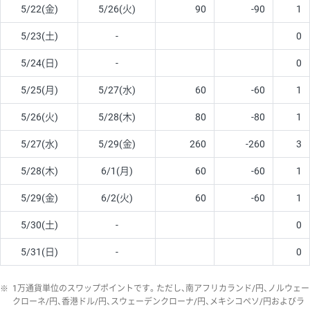
5/22(金)
5/26(火)
90
-90
1
5/23(土)
-
0
5/24(日)
-
0
5/25(月)
5/27(水)
60
-60
1
5/26(火)
5/28(木)
80
-80
1
5/27(水)
5/29(金)
260
-260
3
5/28(木)
6/1(月)
60
-60
1
5/29(金)
6/2(火)
60
-60
1
5/30(土)
-
0
5/31(日)
-
0
※
1万通貨単位のスワップポイントです。ただし、南アフリカランド/円、ノルウェー
クローネ/円、香港ドル/円、スウェーデンクローナ/円、メキシコペソ/円およびラ