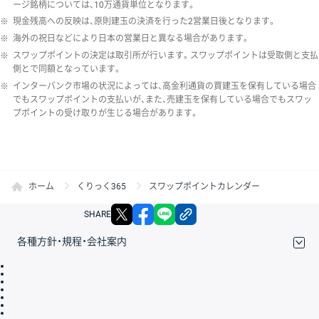
ージ銘柄については、10万通貨単位となります。
※
現金残高への反映は、原則建玉の決済を行った2営業日後となります。
※
海外の祝日などにより日本の営業日と異なる場合があります。
※
スワップポイントの決定は取引所が行います。スワップポイントは受取側と支払
側とで同額となっています。
※
インターバンク市場の状況によっては、高金利通貨の買建玉を保有している場合
でもスワップポイントの支払いが、また、売建玉を保有している場合でもスワッ
プポイントの受け取りが生じる場合があります。
ホーム
くりっく365
スワップポイントカレンダー
X
facebook
LINE
リンクをコピー
SHARE
各種方針・規程・会社案内
取引規程・約款
サイトマップ
その他のご案内
個人情報保護方針
最良執行方針
サイトのご利用について
ディスクレイマー