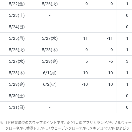
5/22(金)
5/26(火)
9
-9
1
5/23(土)
-
0
5/24(日)
-
0
5/25(月)
5/27(水)
11
-11
1
5/26(火)
5/28(木)
9
-9
1
5/27(水)
5/29(金)
6
-6
3
5/28(木)
6/1(月)
10
-10
1
5/29(金)
6/2(火)
-10
10
1
5/30(土)
-
0
5/31(日)
-
0
※
1万通貨単位のスワップポイントです。ただし、南アフリカランド/円、ノルウェー
クローネ/円、香港ドル/円、スウェーデンクローナ/円、メキシコペソ/円およびラ