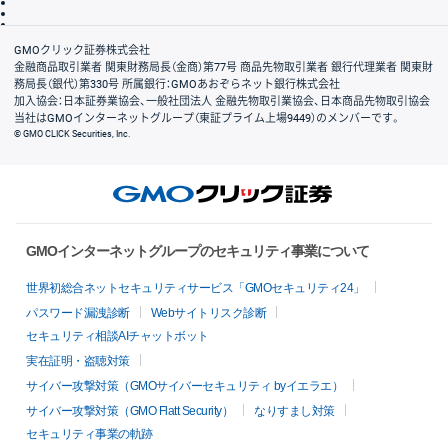
信託保全
リスク説明
会社案内
GMOクリック証券株式会社
金融商品取引業者 関東財務局長（金商）第77号 商品先物取引業者 銀行代理業者 関東財
務局長（銀代）第330号 所属銀行：GMOあおぞらネット銀行株式会社
加入協会：日本証券業協会、一般社団法人 金融先物取引業協会、日本商品先物取引協会
当社はGMOインターネットグループ（東証プライム上場9449）のメンバーです。
© GMO CLICK Securities, Inc.
GMOインターネットグループのセキュリティ事業について
世界初総合ネットセキュリティサービス「GMOセキュリティ24」
パスワード漏洩診断
Webサイトリスク診断
セキュリティ相談AIチャットボット
実在証明・盗聴対策
サイバー攻撃対策（GMOサイバーセキュリティ byイエラエ）
サイバー攻撃対策（GMO Flatt Security）
なりすまし対策
セキュリティ事業の軌跡