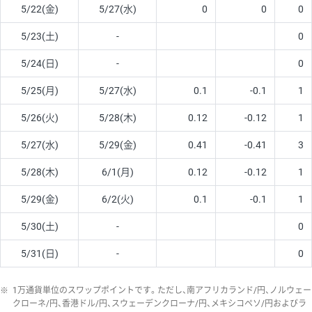
5/22(金)
5/27(水)
0
0
0
5/23(土)
-
0
5/24(日)
-
0
5/25(月)
5/27(水)
0.1
-0.1
1
5/26(火)
5/28(木)
0.12
-0.12
1
5/27(水)
5/29(金)
0.41
-0.41
3
5/28(木)
6/1(月)
0.12
-0.12
1
5/29(金)
6/2(火)
0.1
-0.1
1
5/30(土)
-
0
5/31(日)
-
0
※
1万通貨単位のスワップポイントです。ただし、南アフリカランド/円、ノルウェー
クローネ/円、香港ドル/円、スウェーデンクローナ/円、メキシコペソ/円およびラ