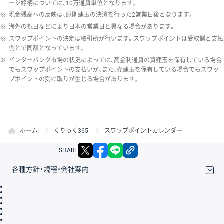
ージ銘柄については、10万通貨単位となります。
※
現金残高への反映は、原則建玉の決済を行った2営業日後となります。
※
海外の祝日などにより日本の営業日と異なる場合があります。
※
スワップポイントの決定は取引所が行います。スワップポイントは受取側と支払
側とで同額となっています。
※
インターバンク市場の状況によっては、高金利通貨の買建玉を保有している場合
でもスワップポイントの支払いが、また、売建玉を保有している場合でもスワッ
プポイントの受け取りが生じる場合があります。
ホーム
くりっく365
スワップポイントカレンダー
X
facebook
LINE
リンクをコピー
SHARE
各種方針・規程・会社案内
取引規程・約款
サイトマップ
その他のご案内
個人情報保護方針
最良執行方針
サイトのご利用について
ディスクレイマー