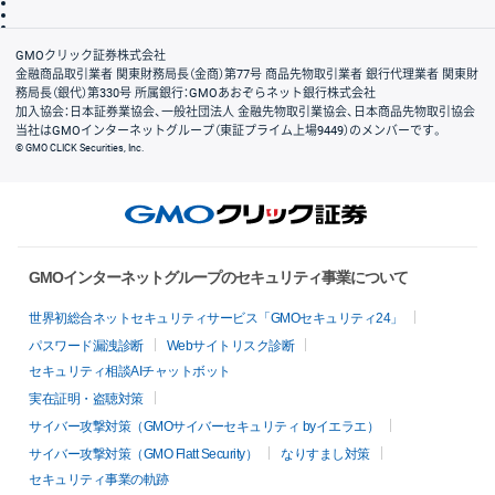
信託保全
リスク説明
会社案内
GMOクリック証券株式会社
金融商品取引業者 関東財務局長（金商）第77号 商品先物取引業者 銀行代理業者 関東財
務局長（銀代）第330号 所属銀行：GMOあおぞらネット銀行株式会社
加入協会：日本証券業協会、一般社団法人 金融先物取引業協会、日本商品先物取引協会
当社はGMOインターネットグループ（東証プライム上場9449）のメンバーです。
© GMO CLICK Securities, Inc.
GMOインターネットグループのセキュリティ事業について
世界初総合ネットセキュリティサービス「GMOセキュリティ24」
パスワード漏洩診断
Webサイトリスク診断
セキュリティ相談AIチャットボット
実在証明・盗聴対策
サイバー攻撃対策（GMOサイバーセキュリティ byイエラエ）
サイバー攻撃対策（GMO Flatt Security）
なりすまし対策
セキュリティ事業の軌跡