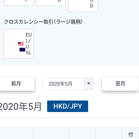
D
クロスカレンシー取引（ラージ銘柄）
EU
L/
U
SL
前月
翌月
2020年5月
HKD/JPY
付