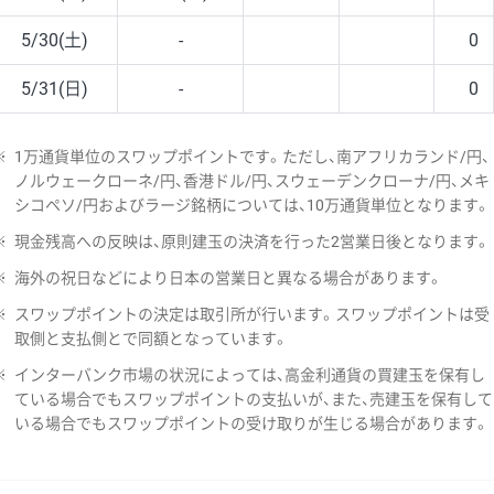
5/30(土)
-
0
5/31(日)
-
0
※
1万通貨単位のスワップポイントです。ただし、南アフリカランド/円、
ノルウェークローネ/円、香港ドル/円、スウェーデンクローナ/円、メキ
シコペソ/円およびラージ銘柄については、10万通貨単位となります。
※
現金残高への反映は、原則建玉の決済を行った2営業日後となります。
※
海外の祝日などにより日本の営業日と異なる場合があります。
※
スワップポイントの決定は取引所が行います。スワップポイントは受
取側と支払側とで同額となっています。
※
インターバンク市場の状況によっては、高金利通貨の買建玉を保有し
ている場合でもスワップポイントの支払いが、また、売建玉を保有して
いる場合でもスワップポイントの受け取りが生じる場合があります。