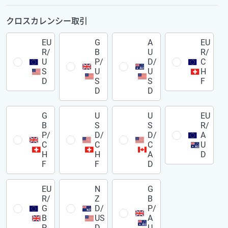
クロスカレンシー取引
EU
G
A
EU
R/
B
U
R/
U
P/
D/
C
S
U
U
H
D
S
S
F
D
D
G
U
U
EU
B
S
S
R/
P/
D/
D/
A
C
C
C
U
H
H
A
D
F
F
D
EU
N
G
R/
Z
B
G
D/
P/
B
US
A
P
D
U