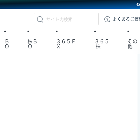
GMOクリック証券
よくある
ご質
Ｂ
株Ｂ
３６５Ｆ
３６５
その
Ｏ
Ｏ
Ｘ
株
他