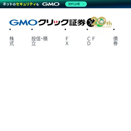
無料診断
X
LINE
株
投信・積
Ｆ
ＣＦ
債
式
立
Ｘ
Ｄ
券