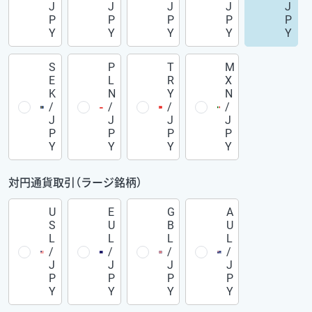
J
J
J
J
J
P
P
P
P
P
Y
Y
Y
Y
Y
S
P
T
M
E
L
R
X
K
N
Y
N
/
/
/
/
J
J
J
J
P
P
P
P
Y
Y
Y
Y
対円通貨取引（ラージ銘柄）
U
E
G
A
S
U
B
U
L
L
L
L
/
/
/
/
J
J
J
J
P
P
P
P
Y
Y
Y
Y