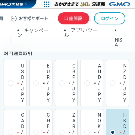
問
お客様
サポート
口座開設
ログイン
キャンペー
アプリ・ツー
ン
ル
NIS
A
対円通貨取引
U
E
G
A
N
S
U
B
U
Z
D
R
P
D
D
/
/
/
/
/
J
J
J
J
J
P
P
P
P
P
Y
Y
Y
Y
Y
C
C
Z
N
H
A
H
A
O
K
D
F
R
K
D
/
/
/
/
/