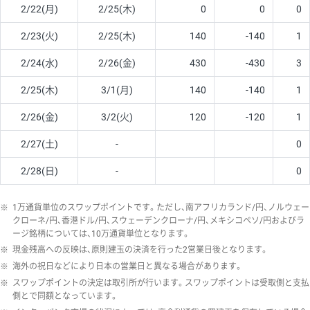
2/22(月)
2/25(木)
0
0
0
2/23(火)
2/25(木)
140
-140
1
2/24(水)
2/26(金)
430
-430
3
2/25(木)
3/1(月)
140
-140
1
2/26(金)
3/2(火)
120
-120
1
2/27(土)
-
0
2/28(日)
-
0
※
1万通貨単位のスワップポイントです。ただし、南アフリカランド/円、ノルウェー
クローネ/円、香港ドル/円、スウェーデンクローナ/円、メキシコペソ/円およびラ
ージ銘柄については、10万通貨単位となります。
※
現金残高への反映は、原則建玉の決済を行った2営業日後となります。
※
海外の祝日などにより日本の営業日と異なる場合があります。
※
スワップポイントの決定は取引所が行います。スワップポイントは受取側と支払
側とで同額となっています。