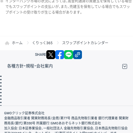
※
インターバンク市場の状況によっては、高金利通貨の買建玉を保有している場合
でもスワップポイントの支払いが、また、売建玉を保有している場合でもスワッ
プポイントの受け取りが生じる場合があります。
ホーム
くりっく365
スワップポイントカレンダー
X
facebook
LINE
リンクをコピー
SHARE
各種方針・規程・会社案内
取引規程・約款
サイトマップ
その他のご案内
個人情報保護方針
最良執行方針
サイトのご利用について
ディスクレイマー
信託保全
リスク説明
会社案内
GMOクリック証券株式会社
金融商品取引業者 関東財務局長（金商）第77号 商品先物取引業者 銀行代理業者 関東財
務局長（銀代）第330号 所属銀行：GMOあおぞらネット銀行株式会社
加入協会：日本証券業協会、一般社団法人 金融先物取引業協会、日本商品先物取引協会