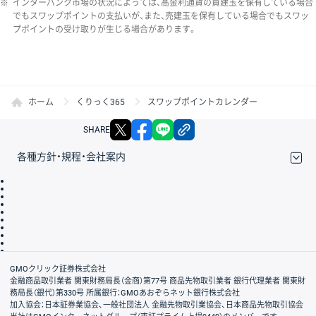
※
インターバンク市場の状況によっては、高金利通貨の買建玉を保有している場合
でもスワップポイントの支払いが、また、売建玉を保有している場合でもスワッ
プポイントの受け取りが生じる場合があります。
ホーム
くりっく365
スワップポイントカレンダー
X
facebook
LINE
リンクをコピー
SHARE
各種方針・規程・会社案内
取引規程・約款
サイトマップ
その他のご案内
個人情報保護方針
最良執行方針
サイトのご利用について
ディスクレイマー
信託保全
リスク説明
会社案内
GMOクリック証券株式会社
金融商品取引業者 関東財務局長（金商）第77号 商品先物取引業者 銀行代理業者 関東財
務局長（銀代）第330号 所属銀行：GMOあおぞらネット銀行株式会社
加入協会：日本証券業協会、一般社団法人 金融先物取引業協会、日本商品先物取引協会