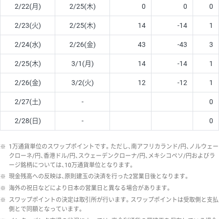
2/22(月)
2/25(木)
0
0
0
2/23(火)
2/25(木)
14
-14
1
2/24(水)
2/26(金)
43
-43
3
2/25(木)
3/1(月)
14
-14
1
2/26(金)
3/2(火)
12
-12
1
2/27(土)
-
0
2/28(日)
-
0
※
1万通貨単位のスワップポイントです。ただし、南アフリカランド/円、ノルウェー
クローネ/円、香港ドル/円、スウェーデンクローナ/円、メキシコペソ/円およびラ
ージ銘柄については、10万通貨単位となります。
※
現金残高への反映は、原則建玉の決済を行った2営業日後となります。
※
海外の祝日などにより日本の営業日と異なる場合があります。
※
スワップポイントの決定は取引所が行います。スワップポイントは受取側と支払
側とで同額となっています。