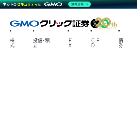
無料診断
X
LINE
株
投信・積
Ｆ
ＣＦ
債
式
立
Ｘ
Ｄ
券