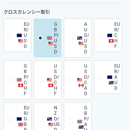
クロスカレンシー取引
EU
G
A
EU
R/
B
U
R/
U
P/
D/
C
S
U
U
H
D
S
S
F
D
D
G
U
U
EU
B
S
S
R/
P/
D/
D/
A
C
C
C
U
H
H
A
D
F
F
D
EU
N
G
R/
Z
B
G
D/
P/
B
US
A
P
D
U