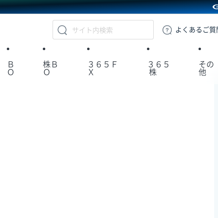
GMOクリック証券
よくある
ご質
Ｂ
株Ｂ
３６５Ｆ
３６５
その
Ｏ
Ｏ
Ｘ
株
他