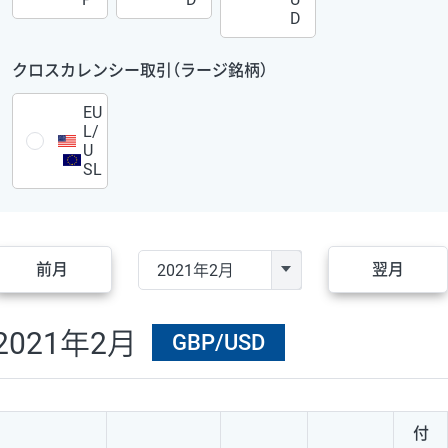
D
クロスカレンシー取引（ラージ銘柄）
EU
L/
U
SL
前月
翌月
2021年2月
GBP/USD
付