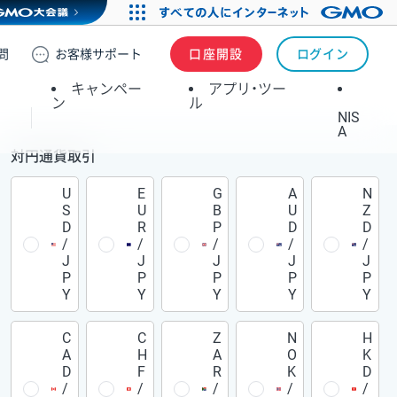
問
お客様
サポート
口座開設
ログイン
キャンペー
アプリ・ツー
ン
ル
NIS
A
対円通貨取引
U
E
G
A
N
S
U
B
U
Z
D
R
P
D
D
/
/
/
/
/
J
J
J
J
J
P
P
P
P
P
Y
Y
Y
Y
Y
C
C
Z
N
H
A
H
A
O
K
D
F
R
K
D
/
/
/
/
/