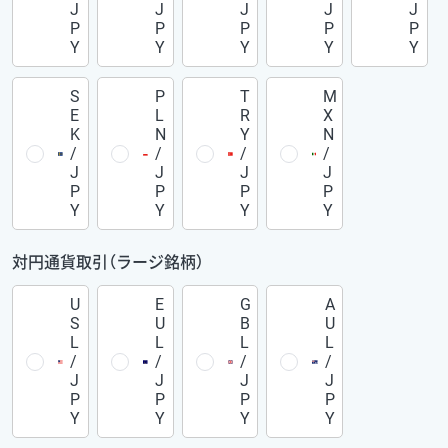
J
J
J
J
J
P
P
P
P
P
Y
Y
Y
Y
Y
S
P
T
M
E
L
R
X
K
N
Y
N
/
/
/
/
J
J
J
J
P
P
P
P
Y
Y
Y
Y
対円通貨取引（ラージ銘柄）
U
E
G
A
S
U
B
U
L
L
L
L
/
/
/
/
J
J
J
J
P
P
P
P
Y
Y
Y
Y