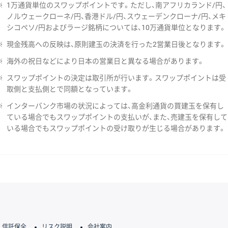
※
1万通貨単位のスワップポイントです。ただし、南アフリカランド/円、
ノルウェークローネ/円、香港ドル/円、スウェーデンクローナ/円、メキ
シコペソ/円およびラージ銘柄については、10万通貨単位となります。
※
現金残高への反映は、原則建玉の決済を行った2営業日後となります。
※
海外の祝日などにより日本の営業日と異なる場合があります。
※
スワップポイントの決定は取引所が行います。スワップポイントは受
取側と支払側とで同額となっています。
※
インターバンク市場の状況によっては、高金利通貨の買建玉を保有し
ている場合でもスワップポイントの支払いが、また、売建玉を保有して
いる場合でもスワップポイントの受け取りが生じる場合があります。
信託保全
リスク説明
会社案内