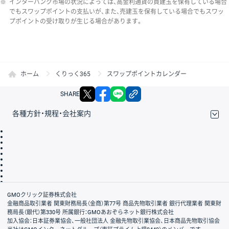
※
インターバンク市場の状況によっては、高金利通貨の買建玉を保有している場合
でもスワップポイントの支払いが、また、売建玉を保有している場合でもスワッ
プポイントの受け取りが生じる場合があります。
ホーム
くりっく365
スワップポイントカレンダー
X
facebook
LINE
リンクをコピー
SHARE
各種方針・規程・会社案内
取引規程・約款
サイトマップ
その他のご案内
個人情報保護方針
最良執行方針
サイトのご利用について
ディスクレイマー
信託保全
リスク説明
会社案内
GMOクリック証券株式会社
金融商品取引業者 関東財務局長（金商）第77号 商品先物取引業者 銀行代理業者 関東財
務局長（銀代）第330号 所属銀行：GMOあおぞらネット銀行株式会社
加入協会：日本証券業協会、一般社団法人 金融先物取引業協会、日本商品先物取引協会