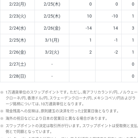
2/22(月)
2/25(木)
0
0
0
2/23(火)
2/25(木)
10
-10
1
2/24(水)
2/26(金)
-14
14
3
2/25(木)
3/1(月)
1
-1
1
2/26(金)
3/2(火)
2
-2
1
2/27(土)
-
0
2/28(日)
-
0
※
1万通貨単位のスワップポイントです。ただし、南アフリカランド/円、ノルウェー
クローネ/円、香港ドル/円、スウェーデンクローナ/円、メキシコペソ/円およびラ
ージ銘柄については、10万通貨単位となります。
※
現金残高への反映は、原則建玉の決済を行った2営業日後となります。
※
海外の祝日などにより日本の営業日と異なる場合があります。
※
スワップポイントの決定は取引所が行います。スワップポイントは受取側と支払
側とで同額となっています。