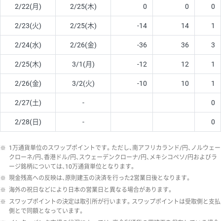
2/22(月)
2/25(木)
0
0
0
2/23(火)
2/25(木)
-14
14
1
2/24(水)
2/26(金)
-36
36
3
2/25(木)
3/1(月)
-12
12
1
2/26(金)
3/2(火)
-10
10
1
2/27(土)
-
0
2/28(日)
-
0
※
1万通貨単位のスワップポイントです。ただし、南アフリカランド/円、ノルウェー
クローネ/円、香港ドル/円、スウェーデンクローナ/円、メキシコペソ/円およびラ
ージ銘柄については、10万通貨単位となります。
※
現金残高への反映は、原則建玉の決済を行った2営業日後となります。
※
海外の祝日などにより日本の営業日と異なる場合があります。
※
スワップポイントの決定は取引所が行います。スワップポイントは受取側と支払
側とで同額となっています。