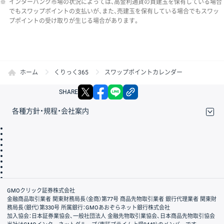
※
インターバンク市場の状況によっては、高金利通貨の買建玉を保有している場合
でもスワップポイントの支払いが、また、売建玉を保有している場合でもスワッ
プポイントの受け取りが生じる場合があります。
ホーム
くりっく365
スワップポイントカレンダー
X
facebook
LINE
リンクをコピー
SHARE
各種方針・規程・会社案内
取引規程・約款
サイトマップ
その他のご案内
個人情報保護方針
最良執行方針
サイトのご利用について
ディスクレイマー
信託保全
リスク説明
会社案内
GMOクリック証券株式会社
金融商品取引業者 関東財務局長（金商）第77号 商品先物取引業者 銀行代理業者 関東財
務局長（銀代）第330号 所属銀行：GMOあおぞらネット銀行株式会社
加入協会：日本証券業協会、一般社団法人 金融先物取引業協会、日本商品先物取引協会