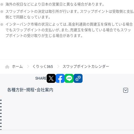
※
海外の祝日などにより日本の営業日と異なる場合があります。
※
スワップポイントの決定は取引所が行います。スワップポイントは受取側と支払
側とで同額となっています。
※
インターバンク市場の状況によっては、高金利通貨の買建玉を保有している場合
でもスワップポイントの支払いが、また、売建玉を保有している場合でもスワッ
プポイントの受け取りが生じる場合があります。
ホーム
くりっく365
スワップポイントカレンダー
X
facebook
LINE
リンクをコピー
SHARE
各種方針・規程・会社案内
取引規程・約款
サイトマップ
その他のご案内
個人情報保護方針
最良執行方針
サイトのご利用について
ディスクレイマー
信託保全
リスク説明
会社案内