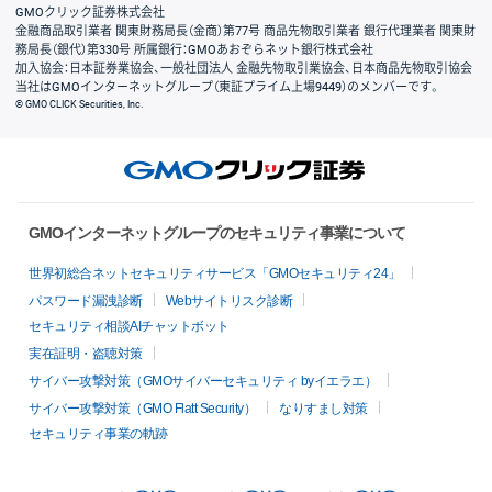
GMOクリック証券株式会社
金融商品取引業者 関東財務局長（金商）第77号 商品先物取引業者 銀行代理業者 関東財
務局長（銀代）第330号 所属銀行：GMOあおぞらネット銀行株式会社
加入協会：日本証券業協会、一般社団法人 金融先物取引業協会、日本商品先物取引協会
当社はGMOインターネットグループ（東証プライム上場9449）のメンバーです。
© GMO CLICK Securities, Inc.
GMOインターネットグループのセキュリティ事業について
世界初総合ネットセキュリティサービス「GMOセキュリティ24」
パスワード漏洩診断
Webサイトリスク診断
セキュリティ相談AIチャットボット
実在証明・盗聴対策
サイバー攻撃対策（GMOサイバーセキュリティ byイエラエ）
サイバー攻撃対策（GMO Flatt Security）
なりすまし対策
セキュリティ事業の軌跡