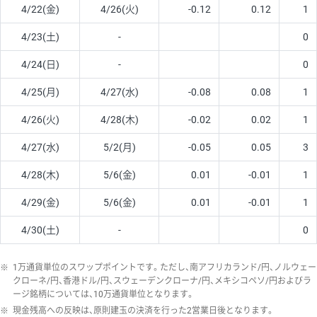
4/22(金)
4/26(火)
-0.12
0.12
1
4/23(土)
-
0
4/24(日)
-
0
4/25(月)
4/27(水)
-0.08
0.08
1
4/26(火)
4/28(木)
-0.02
0.02
1
4/27(水)
5/2(月)
-0.05
0.05
3
4/28(木)
5/6(金)
0.01
-0.01
1
4/29(金)
5/6(金)
0.01
-0.01
1
4/30(土)
-
0
※
1万通貨単位のスワップポイントです。ただし、南アフリカランド/円、ノルウェー
クローネ/円、香港ドル/円、スウェーデンクローナ/円、メキシコペソ/円およびラ
ージ銘柄については、10万通貨単位となります。
※
現金残高への反映は、原則建玉の決済を行った2営業日後となります。