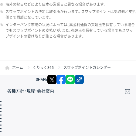
※
海外の祝日などにより日本の営業日と異なる場合があります。
※
スワップポイントの決定は取引所が行います。スワップポイントは受取側と支払
側とで同額となっています。
※
インターバンク市場の状況によっては、高金利通貨の買建玉を保有している場合
でもスワップポイントの支払いが、また、売建玉を保有している場合でもスワッ
プポイントの受け取りが生じる場合があります。
ホーム
くりっく365
スワップポイントカレンダー
X
facebook
LINE
リンクをコピー
SHARE
各種方針・規程・会社案内
取引規程・約款
サイトマップ
その他のご案内
個人情報保護方針
最良執行方針
サイトのご利用について
ディスクレイマー
信託保全
リスク説明
会社案内