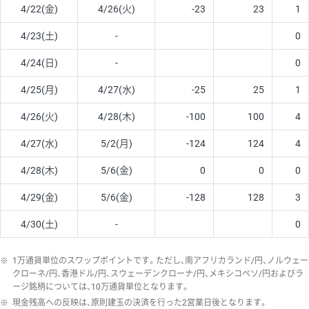
4/22(金)
4/26(火)
-23
23
1
4/23(土)
-
0
4/24(日)
-
0
4/25(月)
4/27(水)
-25
25
1
4/26(火)
4/28(木)
-100
100
4
4/27(水)
5/2(月)
-124
124
4
4/28(木)
5/6(金)
0
0
0
4/29(金)
5/6(金)
-128
128
3
4/30(土)
-
0
※
1万通貨単位のスワップポイントです。ただし、南アフリカランド/円、ノルウェー
クローネ/円、香港ドル/円、スウェーデンクローナ/円、メキシコペソ/円およびラ
ージ銘柄については、10万通貨単位となります。
※
現金残高への反映は、原則建玉の決済を行った2営業日後となります。