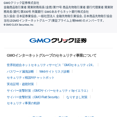
GMOクリック証券株式会社
金融商品取引業者 関東財務局長（金商）第77号 商品先物取引業者 銀行代理業者 関東財
務局長（銀代）第330号 所属銀行：GMOあおぞらネット銀行株式会社
加入協会：日本証券業協会、一般社団法人 金融先物取引業協会、日本商品先物取引協会
当社はGMOインターネットグループ（東証プライム上場9449）のメンバーです。
© GMO CLICK Securities, Inc.
GMOインターネットグループのセキュリティ事業について
世界初総合ネットセキュリティサービス「GMOセキュリティ24」
パスワード漏洩診断
Webサイトリスク診断
セキュリティ相談AIチャットボット
実在証明・盗聴対策
サイバー攻撃対策（GMOサイバーセキュリティ byイエラエ）
サイバー攻撃対策（GMO Flatt Security）
なりすまし対策
セキュリティ事業の軌跡