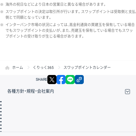
※
海外の祝日などにより日本の営業日と異なる場合があります。
※
スワップポイントの決定は取引所が行います。スワップポイントは受取側と支払
側とで同額となっています。
※
インターバンク市場の状況によっては、高金利通貨の買建玉を保有している場合
でもスワップポイントの支払いが、また、売建玉を保有している場合でもスワッ
プポイントの受け取りが生じる場合があります。
ホーム
くりっく365
スワップポイントカレンダー
X
facebook
LINE
リンクをコピー
SHARE
各種方針・規程・会社案内
取引規程・約款
サイトマップ
その他のご案内
個人情報保護方針
最良執行方針
サイトのご利用について
ディスクレイマー
信託保全
リスク説明
会社案内