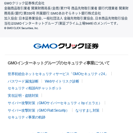
GMOクリック証券株式会社
金融商品取引業者 関東財務局長（金商）第77号 商品先物取引業者 銀行代理業者 関東財
務局長（銀代）第330号 所属銀行：GMOあおぞらネット銀行株式会社
加入協会：日本証券業協会、一般社団法人 金融先物取引業協会、日本商品先物取引協会
当社はGMOインターネットグループ（東証プライム上場9449）のメンバーです。
© GMO CLICK Securities, Inc.
GMOインターネットグループのセキュリティ事業について
世界初総合ネットセキュリティサービス「GMOセキュリティ24」
パスワード漏洩診断
Webサイトリスク診断
セキュリティ相談AIチャットボット
実在証明・盗聴対策
サイバー攻撃対策（GMOサイバーセキュリティ byイエラエ）
サイバー攻撃対策（GMO Flatt Security）
なりすまし対策
セキュリティ事業の軌跡