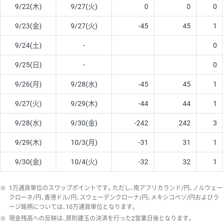
9/22(木)
9/27(火)
0
0
0
9/23(金)
9/27(火)
-45
45
1
9/24(土)
-
0
9/25(日)
-
0
9/26(月)
9/28(水)
-45
45
1
9/27(火)
9/29(木)
-44
44
1
9/28(水)
9/30(金)
-242
242
3
9/29(木)
10/3(月)
-31
31
1
9/30(金)
10/4(火)
-32
32
1
※
1万通貨単位のスワップポイントです。ただし、南アフリカランド/円、ノルウェー
クローネ/円、香港ドル/円、スウェーデンクローナ/円、メキシコペソ/円およびラ
ージ銘柄については、10万通貨単位となります。
※
現金残高への反映は、原則建玉の決済を行った2営業日後となります。