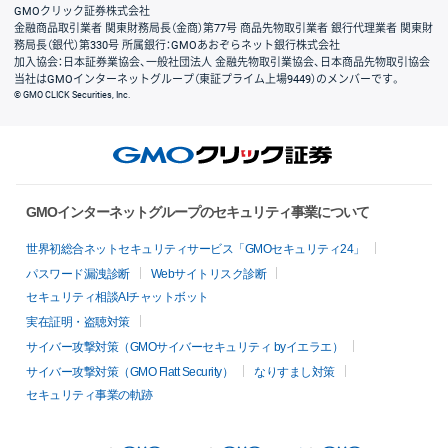
GMOクリック証券株式会社
金融商品取引業者 関東財務局長（金商）第77号 商品先物取引業者 銀行代理業者 関東財
務局長（銀代）第330号 所属銀行：GMOあおぞらネット銀行株式会社
加入協会：日本証券業協会、一般社団法人 金融先物取引業協会、日本商品先物取引協会
当社はGMOインターネットグループ（東証プライム上場9449）のメンバーです。
© GMO CLICK Securities, Inc.
GMOインターネットグループのセキュリティ事業について
世界初総合ネットセキュリティサービス「GMOセキュリティ24」
パスワード漏洩診断
Webサイトリスク診断
セキュリティ相談AIチャットボット
実在証明・盗聴対策
サイバー攻撃対策（GMOサイバーセキュリティ byイエラエ）
サイバー攻撃対策（GMO Flatt Security）
なりすまし対策
セキュリティ事業の軌跡