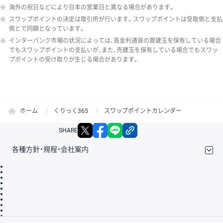
※
海外の祝日などにより日本の営業日と異なる場合があります。
※
スワップポイントの決定は取引所が行います。スワップポイントは受取側と支払
側とで同額となっています。
※
インターバンク市場の状況によっては、高金利通貨の買建玉を保有している場合
でもスワップポイントの支払いが、また、売建玉を保有している場合でもスワッ
プポイントの受け取りが生じる場合があります。
ホーム
くりっく365
スワップポイントカレンダー
X
facebook
LINE
リンクをコピー
SHARE
各種方針・規程・会社案内
取引規程・約款
サイトマップ
その他のご案内
個人情報保護方針
最良執行方針
サイトのご利用について
ディスクレイマー
信託保全
リスク説明
会社案内