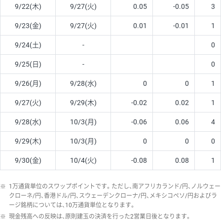
9/22(木)
9/27(火)
0.05
-0.05
3
9/23(金)
9/27(火)
0.01
-0.01
1
9/24(土)
-
0
9/25(日)
-
0
9/26(月)
9/28(水)
0
0
1
9/27(火)
9/29(木)
-0.02
0.02
1
9/28(水)
10/3(月)
-0.06
0.06
4
9/29(木)
10/3(月)
0
0
0
9/30(金)
10/4(火)
-0.08
0.08
1
※
1万通貨単位のスワップポイントです。ただし、南アフリカランド/円、ノルウェー
クローネ/円、香港ドル/円、スウェーデンクローナ/円、メキシコペソ/円およびラ
ージ銘柄については、10万通貨単位となります。
※
現金残高への反映は、原則建玉の決済を行った2営業日後となります。