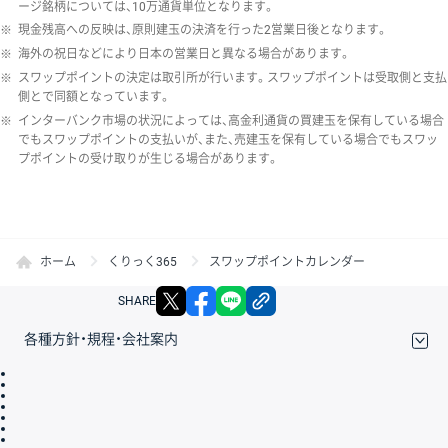
ージ銘柄については、10万通貨単位となります。
※
現金残高への反映は、原則建玉の決済を行った2営業日後となります。
※
海外の祝日などにより日本の営業日と異なる場合があります。
※
スワップポイントの決定は取引所が行います。スワップポイントは受取側と支払
側とで同額となっています。
※
インターバンク市場の状況によっては、高金利通貨の買建玉を保有している場合
でもスワップポイントの支払いが、また、売建玉を保有している場合でもスワッ
プポイントの受け取りが生じる場合があります。
ホーム
くりっく365
スワップポイントカレンダー
X
facebook
LINE
リンクをコピー
SHARE
各種方針・規程・会社案内
取引規程・約款
サイトマップ
その他のご案内
個人情報保護方針
最良執行方針
サイトのご利用について
ディスクレイマー