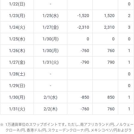
1/22(日)
-
0
1/23(月)
1/25(水)
-1,520
1,520
2
1/24(火)
1/27(金)
-2,310
2,310
3
1/25(水)
1/30(月)
0
0
0
1/26(木)
1/30(月)
-760
760
1
1/27(金)
1/31(火)
-790
790
1
1/28(土)
-
0
1/29(日)
-
0
1/30(月)
2/1(水)
-850
850
1
1/31(火)
2/2(木)
-760
760
1
※
1万通貨単位のスワップポイントです。ただし、南アフリカランド/円、ノルウェー
クローネ/円、香港ドル/円、スウェーデンクローナ/円、メキシコペソ/円およびラ