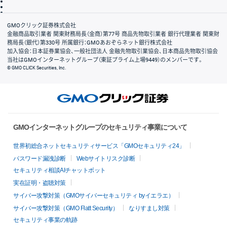
信託保全
リスク説明
会社案内
GMOクリック証券株式会社
金融商品取引業者 関東財務局長（金商）第77号 商品先物取引業者 銀行代理業者 関東財
務局長（銀代）第330号 所属銀行：GMOあおぞらネット銀行株式会社
加入協会：日本証券業協会、一般社団法人 金融先物取引業協会、日本商品先物取引協会
当社はGMOインターネットグループ（東証プライム上場9449）のメンバーです。
© GMO CLICK Securities, Inc.
GMOインターネットグループのセキュリティ事業について
世界初総合ネットセキュリティサービス「GMOセキュリティ24」
パスワード漏洩診断
Webサイトリスク診断
セキュリティ相談AIチャットボット
実在証明・盗聴対策
サイバー攻撃対策（GMOサイバーセキュリティ byイエラエ）
サイバー攻撃対策（GMO Flatt Security）
なりすまし対策
セキュリティ事業の軌跡