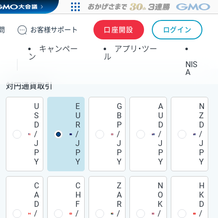
問
お客様
サポート
口座開設
ログイン
キャンペー
アプリ・ツー
ン
ル
NIS
A
対円通貨取引
U
E
G
A
N
S
U
B
U
Z
D
R
P
D
D
/
/
/
/
/
J
J
J
J
J
P
P
P
P
P
Y
Y
Y
Y
Y
C
C
Z
N
H
A
H
A
O
K
D
F
R
K
D
/
/
/
/
/