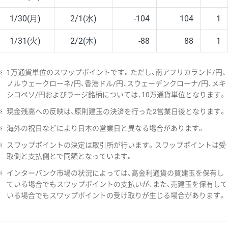
1/30(月)
2/1(水)
-104
104
1
1/31(火)
2/2(木)
-88
88
1
※
1万通貨単位のスワップポイントです。ただし、南アフリカランド/円、
ノルウェークローネ/円、香港ドル/円、スウェーデンクローナ/円、メキ
シコペソ/円およびラージ銘柄については、10万通貨単位となります。
※
現金残高への反映は、原則建玉の決済を行った2営業日後となります。
※
海外の祝日などにより日本の営業日と異なる場合があります。
※
スワップポイントの決定は取引所が行います。スワップポイントは受
取側と支払側とで同額となっています。
※
インターバンク市場の状況によっては、高金利通貨の買建玉を保有し
ている場合でもスワップポイントの支払いが、また、売建玉を保有して
いる場合でもスワップポイントの受け取りが生じる場合があります。