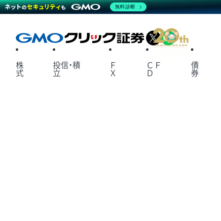
無料診断
X
LINE
株
投信・積
Ｆ
ＣＦ
債
式
立
Ｘ
Ｄ
券