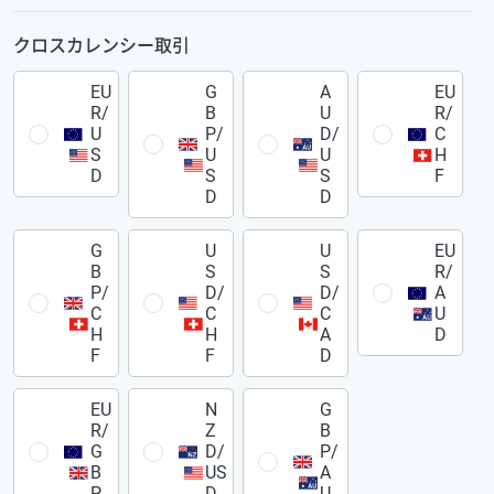
クロスカレンシー取引
EU
G
A
EU
R/
B
U
R/
U
P/
D/
C
S
U
U
H
D
S
S
F
D
D
G
U
U
EU
B
S
S
R/
P/
D/
D/
A
C
C
C
U
H
H
A
D
F
F
D
EU
N
G
R/
Z
B
G
D/
P/
B
US
A
P
D
U