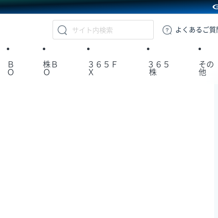
GMOクリック証券
よくある
ご質
Ｂ
株Ｂ
３６５Ｆ
３６５
その
Ｏ
Ｏ
Ｘ
株
他