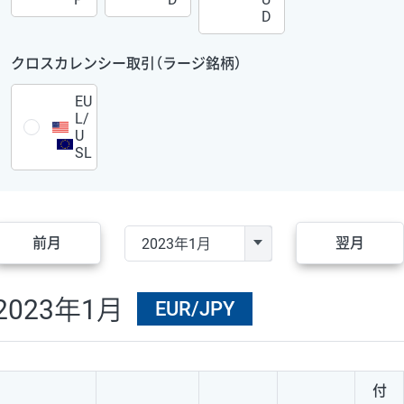
D
クロスカレンシー取引（ラージ銘柄）
EU
L/
U
SL
前月
翌月
2023年1月
EUR/JPY
付