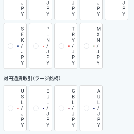
J
J
J
J
J
P
P
P
P
P
Y
Y
Y
Y
Y
S
P
T
M
E
L
R
X
K
N
Y
N
/
/
/
/
J
J
J
J
P
P
P
P
Y
Y
Y
Y
対円通貨取引（ラージ銘柄）
U
E
G
A
S
U
B
U
L
L
L
L
/
/
/
/
J
J
J
J
P
P
P
P
Y
Y
Y
Y