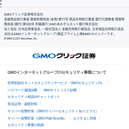
信託保全
リスク説明
会社案内
GMOクリック証券株式会社
金融商品取引業者 関東財務局長（金商）第77号 商品先物取引業者 銀行代理業者 関東財
務局長（銀代）第330号 所属銀行：GMOあおぞらネット銀行株式会社
加入協会：日本証券業協会、一般社団法人 金融先物取引業協会、日本商品先物取引協会
当社はGMOインターネットグループ（東証プライム上場9449）のメンバーです。
© GMO CLICK Securities, Inc.
GMOインターネットグループのセキュリティ事業について
世界初総合ネットセキュリティサービス「GMOセキュリティ24」
パスワード漏洩診断
Webサイトリスク診断
セキュリティ相談AIチャットボット
実在証明・盗聴対策
サイバー攻撃対策（GMOサイバーセキュリティ byイエラエ）
サイバー攻撃対策（GMO Flatt Security）
なりすまし対策
セキュリティ事業の軌跡