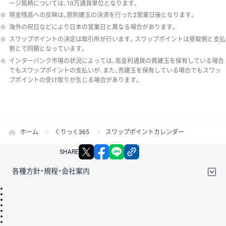
ージ銘柄については、10万通貨単位となります。
※
現金残高への反映は、原則建玉の決済を行った2営業日後となります。
※
海外の祝日などにより日本の営業日と異なる場合があります。
※
スワップポイントの決定は取引所が行います。スワップポイントは受取側と支払
側とで同額となっています。
※
インターバンク市場の状況によっては、高金利通貨の買建玉を保有している場合
でもスワップポイントの支払いが、また、売建玉を保有している場合でもスワッ
プポイントの受け取りが生じる場合があります。
ホーム
くりっく365
スワップポイントカレンダー
X
facebook
LINE
リンクをコピー
SHARE
各種方針・規程・会社案内
取引規程・約款
サイトマップ
その他のご案内
個人情報保護方針
最良執行方針
サイトのご利用について
ディスクレイマー