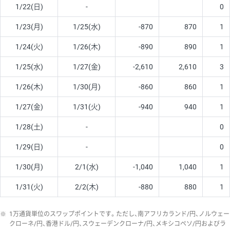
1/22(日)
-
0
1/23(月)
1/25(水)
-870
870
1
1/24(火)
1/26(木)
-890
890
1
1/25(水)
1/27(金)
-2,610
2,610
3
1/26(木)
1/30(月)
-860
860
1
1/27(金)
1/31(火)
-940
940
1
1/28(土)
-
0
1/29(日)
-
0
1/30(月)
2/1(水)
-1,040
1,040
1
1/31(火)
2/2(木)
-880
880
1
※
1万通貨単位のスワップポイントです。ただし、南アフリカランド/円、ノルウェー
クローネ/円、香港ドル/円、スウェーデンクローナ/円、メキシコペソ/円およびラ