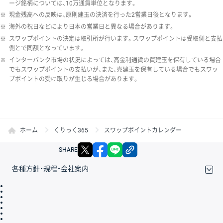
ージ銘柄については、10万通貨単位となります。
※
現金残高への反映は、原則建玉の決済を行った2営業日後となります。
※
海外の祝日などにより日本の営業日と異なる場合があります。
※
スワップポイントの決定は取引所が行います。スワップポイントは受取側と支払
側とで同額となっています。
※
インターバンク市場の状況によっては、高金利通貨の買建玉を保有している場合
でもスワップポイントの支払いが、また、売建玉を保有している場合でもスワッ
プポイントの受け取りが生じる場合があります。
ホーム
くりっく365
スワップポイントカレンダー
X
facebook
LINE
リンクをコピー
SHARE
各種方針・規程・会社案内
取引規程・約款
サイトマップ
その他のご案内
個人情報保護方針
最良執行方針
サイトのご利用について
ディスクレイマー