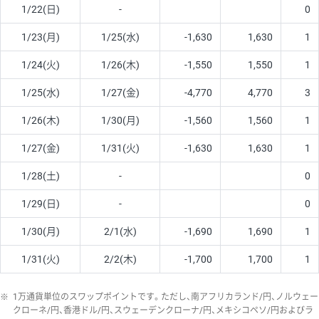
1/22(日)
-
0
1/23(月)
1/25(水)
-1,630
1,630
1
1/24(火)
1/26(木)
-1,550
1,550
1
1/25(水)
1/27(金)
-4,770
4,770
3
1/26(木)
1/30(月)
-1,560
1,560
1
1/27(金)
1/31(火)
-1,630
1,630
1
1/28(土)
-
0
1/29(日)
-
0
1/30(月)
2/1(水)
-1,690
1,690
1
1/31(火)
2/2(木)
-1,700
1,700
1
※
1万通貨単位のスワップポイントです。ただし、南アフリカランド/円、ノルウェー
クローネ/円、香港ドル/円、スウェーデンクローナ/円、メキシコペソ/円およびラ