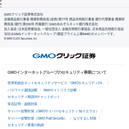
信託保全
リスク説明
会社案内
GMOクリック証券株式会社
金融商品取引業者 関東財務局長（金商）第77号 商品先物取引業者 銀行代理業者 関東財
務局長（銀代）第330号 所属銀行：GMOあおぞらネット銀行株式会社
加入協会：日本証券業協会、一般社団法人 金融先物取引業協会、日本商品先物取引協会
当社はGMOインターネットグループ（東証プライム上場9449）のメンバーです。
© GMO CLICK Securities, Inc.
GMOインターネットグループのセキュリティ事業について
世界初総合ネットセキュリティサービス「GMOセキュリティ24」
パスワード漏洩診断
Webサイトリスク診断
セキュリティ相談AIチャットボット
実在証明・盗聴対策
サイバー攻撃対策（GMOサイバーセキュリティ byイエラエ）
サイバー攻撃対策（GMO Flatt Security）
なりすまし対策
セキュリティ事業の軌跡