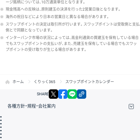
ージ銘柄については、10万通貨単位となります。
※
現金残高への反映は、原則建玉の決済を行った2営業日後となります。
※
海外の祝日などにより日本の営業日と異なる場合があります。
※
スワップポイントの決定は取引所が行います。スワップポイントは受取側と支払
側とで同額となっています。
※
インターバンク市場の状況によっては、高金利通貨の買建玉を保有している場合
でもスワップポイントの支払いが、また、売建玉を保有している場合でもスワッ
プポイントの受け取りが生じる場合があります。
ホーム
くりっく365
スワップポイントカレンダー
X
facebook
LINE
リンクをコピー
SHARE
各種方針・規程・会社案内
取引規程・約款
サイトマップ
その他のご案内
個人情報保護方針
最良執行方針
サイトのご利用について
ディスクレイマー