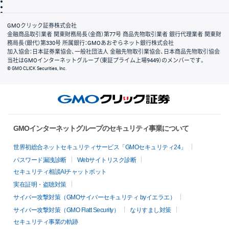
信託保全
リスク説明
会社案内
GMOクリック証券株式会社
金融商品取引業者 関東財務局長（金商）第77号 商品先物取引業者 銀行代理業者 関東財
務局長（銀代）第330号 所属銀行：GMOあおぞらネット銀行株式会社
加入協会：日本証券業協会、一般社団法人 金融先物取引業協会、日本商品先物取引協会
当社はGMOインターネットグループ（東証プライム上場9449）のメンバーです。
© GMO CLICK Securities, Inc.
GMOインターネットグループのセキュリティ事業について
世界初総合ネットセキュリティサービス「GMOセキュリティ24」
パスワード漏洩診断
Webサイトリスク診断
セキュリティ相談AIチャットボット
実在証明・盗聴対策
サイバー攻撃対策（GMOサイバーセキュリティ byイエラエ）
サイバー攻撃対策（GMO Flatt Security）
なりすまし対策
セキュリティ事業の軌跡