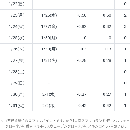
1/22(日)
-
0
1/23(月)
1/25(水)
-0.58
0.58
2
1/24(火)
1/27(金)
-0.82
0.82
3
1/25(水)
1/30(月)
0
0
0
1/26(木)
1/30(月)
-0.3
0.3
1
1/27(金)
1/31(火)
-0.28
0.28
1
1/28(土)
-
0
1/29(日)
-
0
1/30(月)
2/1(水)
-0.27
0.27
1
1/31(火)
2/2(木)
-0.42
0.42
1
※
1万通貨単位のスワップポイントです。ただし、南アフリカランド/円、ノルウェー
クローネ/円、香港ドル/円、スウェーデンクローナ/円、メキシコペソ/円およびラ