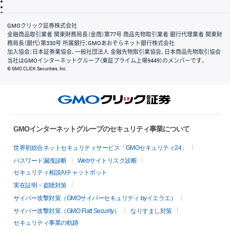
信託保全
リスク説明
会社案内
GMOクリック証券株式会社
金融商品取引業者 関東財務局長（金商）第77号 商品先物取引業者 銀行代理業者 関東財
務局長（銀代）第330号 所属銀行：GMOあおぞらネット銀行株式会社
加入協会：日本証券業協会、一般社団法人 金融先物取引業協会、日本商品先物取引協会
当社はGMOインターネットグループ（東証プライム上場9449）のメンバーです。
© GMO CLICK Securities, Inc.
GMOインターネットグループのセキュリティ事業について
世界初総合ネットセキュリティサービス「GMOセキュリティ24」
パスワード漏洩診断
Webサイトリスク診断
セキュリティ相談AIチャットボット
実在証明・盗聴対策
サイバー攻撃対策（GMOサイバーセキュリティ byイエラエ）
サイバー攻撃対策（GMO Flatt Security）
なりすまし対策
セキュリティ事業の軌跡