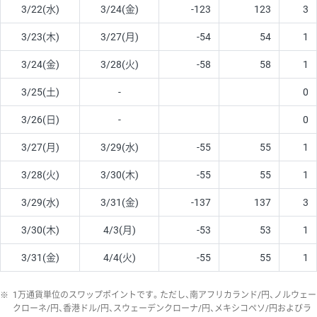
3/22(水)
3/24(金)
-123
123
3
3/23(木)
3/27(月)
-54
54
1
3/24(金)
3/28(火)
-58
58
1
3/25(土)
-
0
3/26(日)
-
0
3/27(月)
3/29(水)
-55
55
1
3/28(火)
3/30(木)
-55
55
1
3/29(水)
3/31(金)
-137
137
3
3/30(木)
4/3(月)
-53
53
1
3/31(金)
4/4(火)
-55
55
1
※
1万通貨単位のスワップポイントです。ただし、南アフリカランド/円、ノルウェー
クローネ/円、香港ドル/円、スウェーデンクローナ/円、メキシコペソ/円およびラ