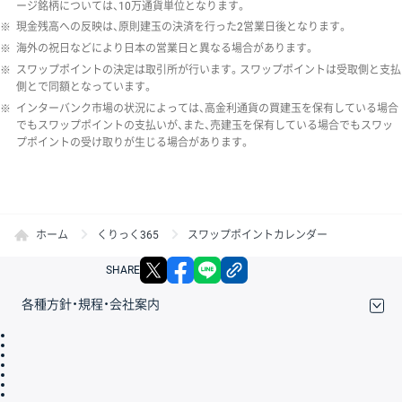
ージ銘柄については、10万通貨単位となります。
※
現金残高への反映は、原則建玉の決済を行った2営業日後となります。
※
海外の祝日などにより日本の営業日と異なる場合があります。
※
スワップポイントの決定は取引所が行います。スワップポイントは受取側と支払
側とで同額となっています。
※
インターバンク市場の状況によっては、高金利通貨の買建玉を保有している場合
でもスワップポイントの支払いが、また、売建玉を保有している場合でもスワッ
プポイントの受け取りが生じる場合があります。
ホーム
くりっく365
スワップポイントカレンダー
X
facebook
LINE
リンクをコピー
SHARE
各種方針・規程・会社案内
取引規程・約款
サイトマップ
その他のご案内
個人情報保護方針
最良執行方針
サイトのご利用について
ディスクレイマー