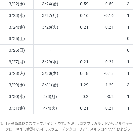
3/22(水)
3/24(金)
0.59
-0.59
3
3/23(木)
3/27(月)
0.16
-0.16
1
3/24(金)
3/28(火)
0.21
-0.21
1
3/25(土)
-
0
3/26(日)
-
0
3/27(月)
3/29(水)
0.21
-0.21
1
3/28(火)
3/30(木)
0.18
-0.18
1
3/29(水)
3/31(金)
1.29
-1.29
3
3/30(木)
4/3(月)
0.2
-0.2
1
3/31(金)
4/4(火)
0.21
-0.21
1
※
1万通貨単位のスワップポイントです。ただし、南アフリカランド/円、ノルウェー
クローネ/円、香港ドル/円、スウェーデンクローナ/円、メキシコペソ/円およびラ