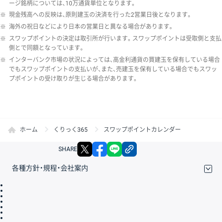
ージ銘柄については、10万通貨単位となります。
※
現金残高への反映は、原則建玉の決済を行った2営業日後となります。
※
海外の祝日などにより日本の営業日と異なる場合があります。
※
スワップポイントの決定は取引所が行います。スワップポイントは受取側と支払
側とで同額となっています。
※
インターバンク市場の状況によっては、高金利通貨の買建玉を保有している場合
でもスワップポイントの支払いが、また、売建玉を保有している場合でもスワッ
プポイントの受け取りが生じる場合があります。
ホーム
くりっく365
スワップポイントカレンダー
X
facebook
LINE
リンクをコピー
SHARE
各種方針・規程・会社案内
取引規程・約款
サイトマップ
その他のご案内
個人情報保護方針
最良執行方針
サイトのご利用について
ディスクレイマー