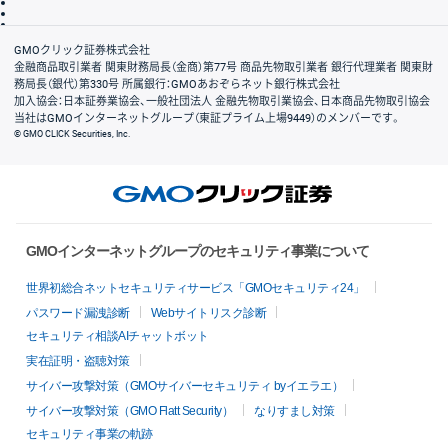
信託保全
リスク説明
会社案内
GMOクリック証券株式会社
金融商品取引業者 関東財務局長（金商）第77号 商品先物取引業者 銀行代理業者 関東財
務局長（銀代）第330号 所属銀行：GMOあおぞらネット銀行株式会社
加入協会：日本証券業協会、一般社団法人 金融先物取引業協会、日本商品先物取引協会
当社はGMOインターネットグループ（東証プライム上場9449）のメンバーです。
© GMO CLICK Securities, Inc.
GMOインターネットグループのセキュリティ事業について
世界初総合ネットセキュリティサービス「GMOセキュリティ24」
パスワード漏洩診断
Webサイトリスク診断
セキュリティ相談AIチャットボット
実在証明・盗聴対策
サイバー攻撃対策（GMOサイバーセキュリティ byイエラエ）
サイバー攻撃対策（GMO Flatt Security）
なりすまし対策
セキュリティ事業の軌跡