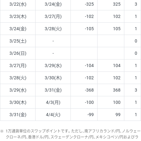
3/22(水)
3/24(金)
-325
325
3
3/23(木)
3/27(月)
-102
102
1
3/24(金)
3/28(火)
-105
105
1
3/25(土)
-
0
3/26(日)
-
0
3/27(月)
3/29(水)
-104
104
1
3/28(火)
3/30(木)
-102
102
1
3/29(水)
3/31(金)
-368
368
3
3/30(木)
4/3(月)
-100
100
1
3/31(金)
4/4(火)
-99
99
1
※
1万通貨単位のスワップポイントです。ただし、南アフリカランド/円、ノルウェー
クローネ/円、香港ドル/円、スウェーデンクローナ/円、メキシコペソ/円およびラ