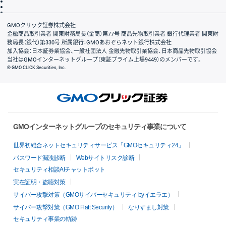
信託保全
リスク説明
会社案内
GMOクリック証券株式会社
金融商品取引業者 関東財務局長（金商）第77号 商品先物取引業者 銀行代理業者 関東財
務局長（銀代）第330号 所属銀行：GMOあおぞらネット銀行株式会社
加入協会：日本証券業協会、一般社団法人 金融先物取引業協会、日本商品先物取引協会
当社はGMOインターネットグループ（東証プライム上場9449）のメンバーです。
© GMO CLICK Securities, Inc.
GMOインターネットグループのセキュリティ事業について
世界初総合ネットセキュリティサービス「GMOセキュリティ24」
パスワード漏洩診断
Webサイトリスク診断
セキュリティ相談AIチャットボット
実在証明・盗聴対策
サイバー攻撃対策（GMOサイバーセキュリティ byイエラエ）
サイバー攻撃対策（GMO Flatt Security）
なりすまし対策
セキュリティ事業の軌跡