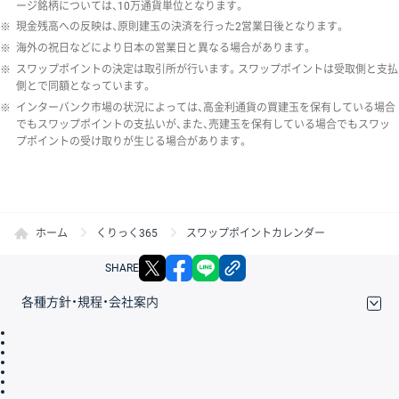
ージ銘柄については、10万通貨単位となります。
※
現金残高への反映は、原則建玉の決済を行った2営業日後となります。
※
海外の祝日などにより日本の営業日と異なる場合があります。
※
スワップポイントの決定は取引所が行います。スワップポイントは受取側と支払
側とで同額となっています。
※
インターバンク市場の状況によっては、高金利通貨の買建玉を保有している場合
でもスワップポイントの支払いが、また、売建玉を保有している場合でもスワッ
プポイントの受け取りが生じる場合があります。
ホーム
くりっく365
スワップポイントカレンダー
X
facebook
LINE
リンクをコピー
SHARE
各種方針・規程・会社案内
取引規程・約款
サイトマップ
その他のご案内
個人情報保護方針
最良執行方針
サイトのご利用について
ディスクレイマー