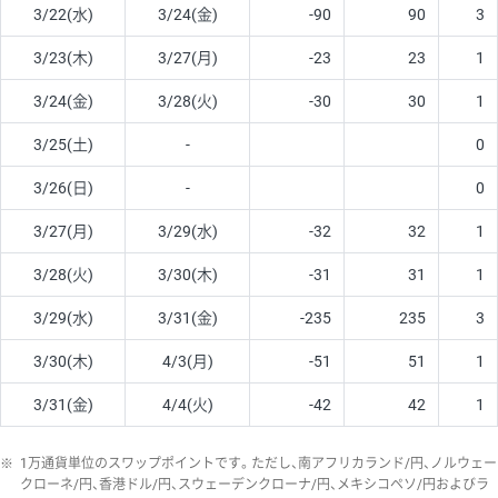
3/22(水)
3/24(金)
-90
90
3
3/23(木)
3/27(月)
-23
23
1
3/24(金)
3/28(火)
-30
30
1
3/25(土)
-
0
3/26(日)
-
0
3/27(月)
3/29(水)
-32
32
1
3/28(火)
3/30(木)
-31
31
1
3/29(水)
3/31(金)
-235
235
3
3/30(木)
4/3(月)
-51
51
1
3/31(金)
4/4(火)
-42
42
1
※
1万通貨単位のスワップポイントです。ただし、南アフリカランド/円、ノルウェー
クローネ/円、香港ドル/円、スウェーデンクローナ/円、メキシコペソ/円およびラ