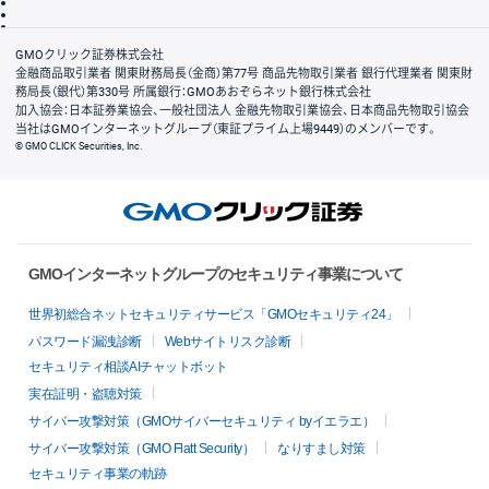
信託保全
リスク説明
会社案内
GMOクリック証券株式会社
金融商品取引業者 関東財務局長（金商）第77号 商品先物取引業者 銀行代理業者 関東財
務局長（銀代）第330号 所属銀行：GMOあおぞらネット銀行株式会社
加入協会：日本証券業協会、一般社団法人 金融先物取引業協会、日本商品先物取引協会
当社はGMOインターネットグループ（東証プライム上場9449）のメンバーです。
© GMO CLICK Securities, Inc.
GMOインターネットグループのセキュリティ事業について
世界初総合ネットセキュリティサービス「GMOセキュリティ24」
パスワード漏洩診断
Webサイトリスク診断
セキュリティ相談AIチャットボット
実在証明・盗聴対策
サイバー攻撃対策（GMOサイバーセキュリティ byイエラエ）
サイバー攻撃対策（GMO Flatt Security）
なりすまし対策
セキュリティ事業の軌跡