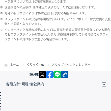
ージ銘柄については、10万通貨単位となります。
※
現金残高への反映は、原則建玉の決済を行った2営業日後となります。
※
海外の祝日などにより日本の営業日と異なる場合があります。
※
スワップポイントの決定は取引所が行います。スワップポイントは受取側と支払
側とで同額となっています。
※
インターバンク市場の状況によっては、高金利通貨の買建玉を保有している場合
でもスワップポイントの支払いが、また、売建玉を保有している場合でもスワッ
プポイントの受け取りが生じる場合があります。
ホーム
くりっく365
スワップポイントカレンダー
X
facebook
LINE
リンクをコピー
SHARE
各種方針・規程・会社案内
取引規程・約款
サイトマップ
その他のご案内
個人情報保護方針
最良執行方針
サイトのご利用について
ディスクレイマー