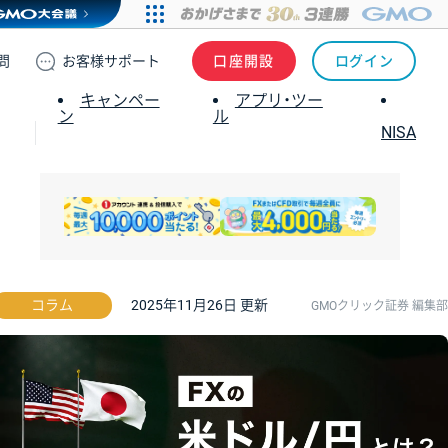
問
お客様
サポート
口座開設
ログイン
キャンペー
アプリ・ツー
ン
ル
NISA
コラム
2025年11月26日 更新
GMOクリック証券 編集部