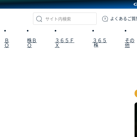
GMOクリック証券
よくある
ご質
Ｂ
株Ｂ
３６５Ｆ
３６５
その
Ｏ
Ｏ
Ｘ
株
他