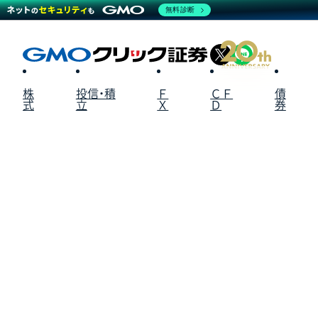
無料診断
X
LINE
株
投信・積
Ｆ
ＣＦ
債
式
立
Ｘ
Ｄ
券