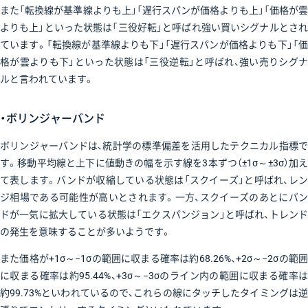
また「転換線が基準線よりも上」「遅行スパンが価格よりも上」「価格が雲
よりも上」といった状態は「三役好転」と呼ばれ強い買いシグナルとされ
ています。「転換線が基準線よりも下」「遅行スパンが価格よりも下」「価
格が雲よりも下」といった状態は「三役逆転」と呼ばれ、強い売りシグナ
ルと言われています。
・ボリンジャーバンド
ボリンジャーバンドは、統計学の標準偏差を活用したテクニカル指標で
す。移動平均線と上下に値動きの幅を示す線を3本ずつ（±1σ～±3σ）加え
て表します。バンドが収縮している状態は「スクイーズ」と呼ばれ、レン
ジ相場である可能性が高いとされます。一方、スクイーズのあとにバン
ドが一気に拡大している状態は「エクスパンジョン」と呼ばれ、トレンド
の発生を意味することが多いようです。
また価格が+1σ～−1σの範囲に収まる確率は約68.26%、+2σ～−2σの範囲
に収まる確率は約95.44%、+3σ～−3σのライン内の範囲に収まる確率は
約99.73%といわれているので、これらの線にタッチしたタイミングは逆