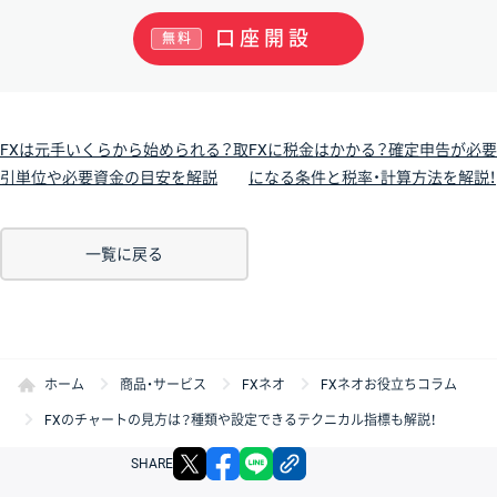
口座開設
無料
FXは元手いくらから始められる？取
FXに税金はかかる？確定申告が必要
引単位や必要資金の目安を解説
になる条件と税率・計算方法を解説！
一覧に戻る
ホーム
商品・サービス
FXネオ
FXネオお役立ちコラム
FXのチャートの見方は？種類や設定できるテクニカル指標も解説！
X
facebook
LINE
リンクをコピー
SHARE