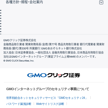
各種方針・規程・会社案内
取引規程・約款
サイトマップ
その他のご案内
個人情報保護方針
最良執行方針
サイトのご利用について
ディスクレイマー
信託保全
リスク説明
会社案内
GMOクリック証券株式会社
金融商品取引業者 関東財務局長（金商）第77号 商品先物取引業者 銀行代理業者 関東財
務局長（銀代）第330号 所属銀行：GMOあおぞらネット銀行株式会社
加入協会：日本証券業協会、一般社団法人 金融先物取引業協会、日本商品先物取引協会
当社はGMOインターネットグループ（東証プライム上場9449）のメンバーです。
© GMO CLICK Securities, Inc.
GMOインターネットグループのセキュリティ事業について
世界初総合ネットセキュリティサービス「GMOセキュリティ24」
パスワード漏洩診断
Webサイトリスク診断