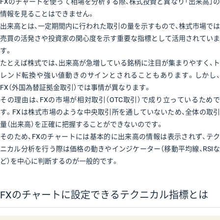
FXのチャートを使って相場を分析する際、株式投資と異なり「出来高」の
情報を見ることはできません。
出来高とは、一定期間内に行われた取引の量を示すもので、株式市場では
売買の活発さや投資家の関心度を示す重要な指標として活用されていま
す。
たとえば株式では、出来高が急増している銘柄に注目が集まりやすく、ト
レンド転換や強い値動きのサインとされることもあります。しかし、
FX（外国為替証拠金取引）では事情が異なります。
その理由は、FXの市場が相対取引（OTC取引）で成り立っているためで
す。FXは株式市場のような中央取引所を通していないため、全体の取引
量（出来高）を正確に把握することができないのです。
そのため、FXのチャートには基本的に出来高の情報は表示されず、テク
ニカル分析を行う際は価格の動きやインジケーター（移動平均線、RSIな
ど）を中心に判断するのが一般的です。
FXのチャートに設定できるテクニカル指標とは