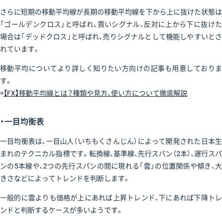
さらに短期の移動平均線が長期の移動平均線を下から上に抜けた状態は
「ゴールデンクロス」と呼ばれ、買いシグナル、反対に上から下に抜けた
場合は「デッドクロス」と呼ばれ、売りシグナルとして機能しやすいとさ
れています。
移動平均についてより詳しく知りたい方向けの記事も用意しておりま
す。
>
【FX】移動平均線とは？種類や見方、使い方について徹底解説
・一目均衡表
一目均衡表は、一目山人（いちもくさんじん）によって開発された日本生
まれのテクニカル指標です。転換線、基準線、先行スパン（2本）、遅行スパ
ンの5本線や、2つの先行スパンの間に現れる「雲」の位置関係や傾き、大
きさなどによってトレンドを判断します。
一般的に雲よりも価格が上にあれば上昇トレンド、下にあれば下降トレ
ンドと判断するケースが多いようです。