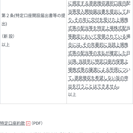
に規定する源泉徴収選択口座内配
当等受入開始届出書を提出してお
第２条(特定口座開設届出書等の提
り、その年に交付を受けた上場株
出)
式等の配当等を特定上場株式配当
（新 設）
等勘定において受領されている場
以上
合には、その年最初に当該上場株
式等の配当等の支払が確定した日
以降、当該年に特定口座内保管上
場株式等の譲渡による所得につい
て、源泉徴収を希望しない旨の申
出を行うことはできません。
以上
特定口座約款
（PDF）