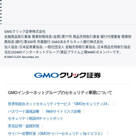
その他のご案内
個人情報保護方針
最良執行方針
サイトのご利用について
ディスクレイマー
信託保全
リスク説明
会社案内
GMOクリック証券株式会社
金融商品取引業者 関東財務局長（金商）第77号 商品先物取引業者 銀行代理業者 関東財
務局長（銀代）第330号 所属銀行：GMOあおぞらネット銀行株式会社
加入協会：日本証券業協会、一般社団法人 金融先物取引業協会、日本商品先物取引協会
当社はGMOインターネットグループ（東証プライム上場9449）のメンバーです。
© GMO CLICK Securities, Inc.
GMOインターネットグループのセキュリティ事業について
世界初総合ネットセキュリティサービス「GMOセキュリティ24」
パスワード漏洩診断
Webサイトリスク診断
セキュリティ相談AIチャットボット
実在証明・盗聴対策
サイバー攻撃対策（GMOサイバーセキュリティ byイエラエ）