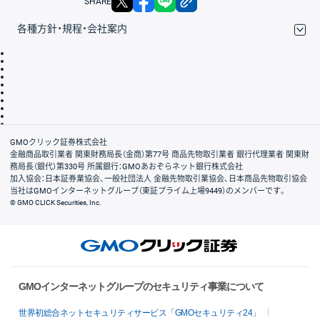
SHARE
各種方針・規程・会社案内
取引規程・約款
サイトマップ
その他のご案内
個人情報保護方針
最良執行方針
サイトのご利用について
ディスクレイマー
信託保全
リスク説明
会社案内
GMOクリック証券株式会社
金融商品取引業者 関東財務局長（金商）第77号 商品先物取引業者 銀行代理業者 関東財
務局長（銀代）第330号 所属銀行：GMOあおぞらネット銀行株式会社
加入協会：日本証券業協会、一般社団法人 金融先物取引業協会、日本商品先物取引協会
当社はGMOインターネットグループ（東証プライム上場9449）のメンバーです。
© GMO CLICK Securities, Inc.
GMOインターネットグループのセキュリティ事業について
世界初総合ネットセキュリティサービス「GMOセキュリティ24」