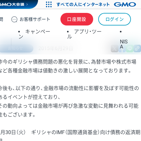
問
お客様
サポート
口座開設
ログイン
キャンペー
アプリ・ツー
ン
ル
NIS
A
2015年6月29日
X
fa
お知らせ
昨今のギリシャ債務問題の悪化を背景に、為替市場や株式市場
など各種金融市場は値動きの激しい展開となっております。
今後も、以下の通り、金融市場の流動性に影響を及ぼす可能性の
あるイベントが控えており、
その動向よっては金融市場が再び急激な変動に見舞われる可能
性もございます。
6月30日（火） ギリシャのIMF（国際通貨基金）向け債務の返済期