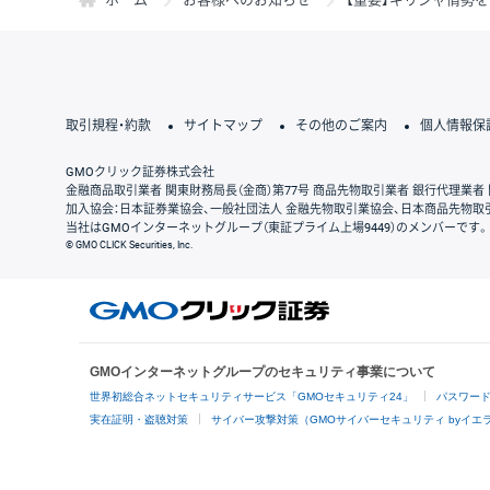
取引規程・約款
サイトマップ
その他のご案内
個人情報保
GMOクリック証券株式会社
金融商品取引業者 関東財務局長（金商）第77号 商品先物取引業者 銀行代理業者 
加入協会：日本証券業協会、一般社団法人 金融先物取引業協会、日本商品先物取
当社はGMOインターネットグループ（東証プライム上場9449）のメンバーです。
© GMO CLICK Securities, Inc.
GMOインターネットグループのセキュリティ事業について
世界初総合ネットセキュリティサービス「GMOセキュリティ24」
パスワー
実在証明・盗聴対策
サイバー攻撃対策（GMOサイバーセキュリティ byイエ