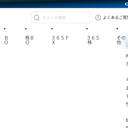
GMOクリック証券
よくある
ご質
Ｂ
株Ｂ
３６５Ｆ
３６５
その
Ｏ
Ｏ
Ｘ
株
他