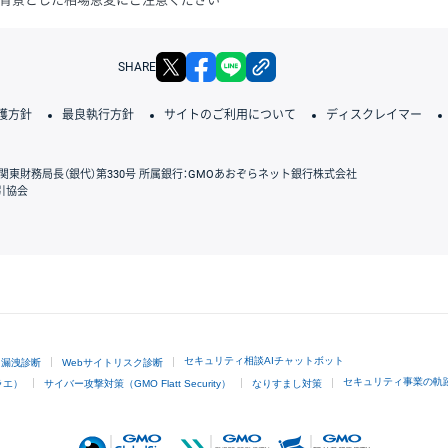
X
facebook
LINE
リンクをコピー
SHARE
護方針
最良執行方針
サイトのご利用について
ディスクレイマー
関東財務局長（銀代）第330号 所属銀行：GMOあおぞらネット銀行株式会社
引協会
GMOクリック証券
セキュリティ相談AIチャットボット
ド漏洩診断
Webサイトリスク診断
セキュリティ事業の軌
ラエ）
サイバー攻撃対策（GMO Flatt Security）
なりすまし対策