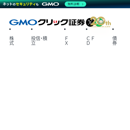
無料診断
X
LINE
株
投信・積
Ｆ
ＣＦ
債
式
立
Ｘ
Ｄ
券