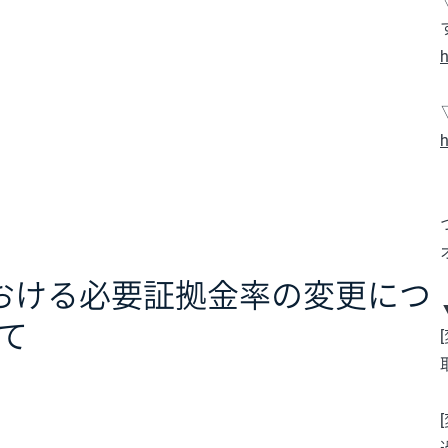
h
h
おける必要証拠金率の変更につ
て