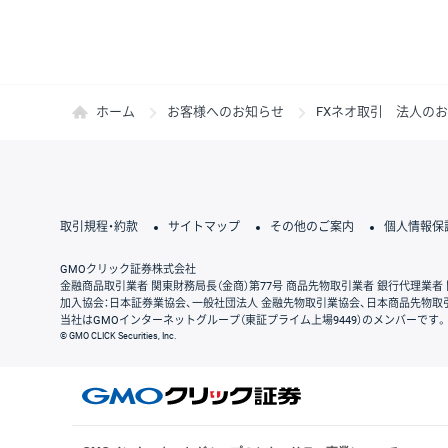
ホーム
お客様へのお知らせ
FXネオ取引 法人の
取引規程・約款
サイトマップ
その他のご案内
個人情報保
GMOクリック証券株式会社
金融商品取引業者 関東財務局長（金商）第77号 商品先物取引業者 銀行代理業者 
加入協会：日本証券業協会、一般社団法人 金融先物取引業協会、日本商品先物取
当社はGMOインターネットグループ（東証プライム上場9449）のメンバーです。
© GMO CLICK Securities, Inc.