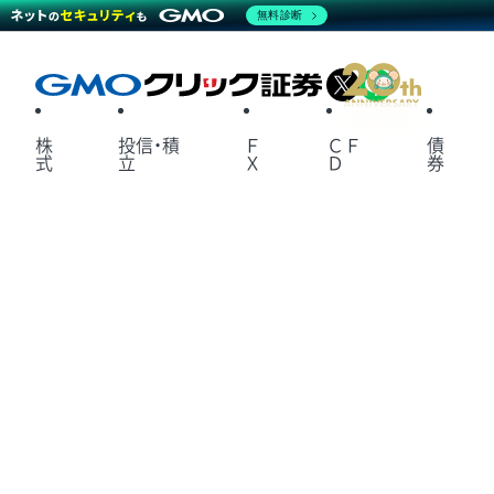
無料診断
X
LINE
株
投信・積
Ｆ
ＣＦ
債
式
立
Ｘ
Ｄ
券