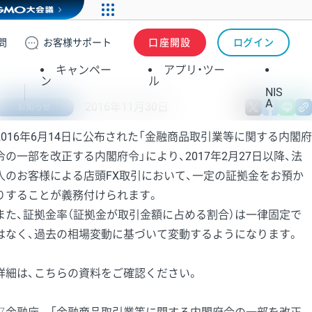
問
お客様
サポート
口座開設
ログイン
キャンペー
アプリ・ツー
ン
ル
NIS
A
2016年11月30日
X
fa
お知らせ
2016年6月14日に公布された「金融商品取引業等に関する内閣府
令の一部を改正する内閣府令」により、2017年2月27日以降、法
人のお客様による店頭FX取引において、一定の証拠金をお預か
りすることが義務付けられます。
また、証拠金率（証拠金が取引金額に占める割合）は一律固定で
はなく、過去の相場変動に基づいて変動するようになります。
詳細は、こちらの資料をご確認ください。