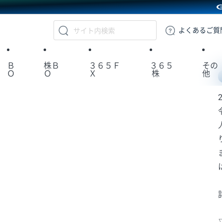
GMOクリック証券
よくある
ご質
Ｂ
株Ｂ
３６５Ｆ
３６５
その
Ｏ
Ｏ
Ｘ
株
他