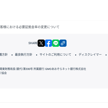
お客様における必要証拠金率の変更について
X
facebook
LINE
リンクをコピー
SHARE
護方針
最良執行方針
サイトのご利用について
ディスクレイマー
関東財務局長（銀代）第330号 所属銀行：GMOあおぞらネット銀行株式会社
引協会
GMOクリック証券