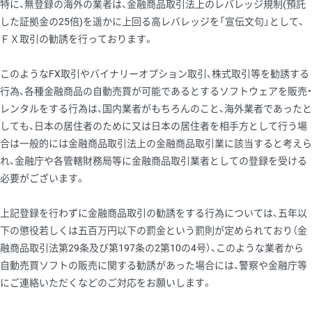
特に、無登録の海外の業者は、金融商品取引法上のレバレッジ規制(預託
した証拠金の25倍)を遥かに上回る高レバレッジを「宣伝文句」として、
ＦＸ取引の勧誘を行っております。
このようなFX取引やバイナリーオプション取引、株式取引等を勧誘する
行為、各種金融商品の自動売買が可能であるとするソフトウェアを販売・
レンタルをする行為は、国内業者がもちろんのこと、海外業者であったと
しても、日本の居住者のために又は日本の居住者を相手方として行う場
合は一般的には金融商品取引法上の金融商品取引業に該当すると考えら
れ、金融庁や各管轄財務局等に金融商品取引業者としての登録を受ける
必要がございます。
上記登録を行わずに金融商品取引の勧誘をする行為については、五年以
下の懲役若しくは五百万円以下の罰金という罰則が定められており（金
融商品取引法第29条及び第197条の2第10の4号）、このような業者から
自動売買ソフトの販売に関する勧誘があった場合には、警察や金融庁等
にご連絡いただくなどのご対応をお願いします。