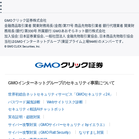
ディスクレイマー
信託保全
リスク説明
会社案内
GMOクリック証券株式会社
金融商品取引業者 関東財務局長（金商）第77号 商品先物取引業者 銀行代理業者 関東財
務局長（銀代）第330号 所属銀行：GMOあおぞらネット銀行株式会社
加入協会：日本証券業協会、一般社団法人 金融先物取引業協会、日本商品先物取引協会
当社はGMOインターネットグループ（東証プライム上場9449）のメンバーです。
© GMO CLICK Securities, Inc.
GMOインターネットグループのセキュリティ事業について
世界初総合ネットセキュリティサービス「GMOセキュリティ24」
パスワード漏洩診断
Webサイトリスク診断
セキュリティ相談AIチャットボット
実在証明・盗聴対策
サイバー攻撃対策（GMOサイバーセキュリティ byイエラエ）
サイバー攻撃対策（GMO Flatt Security）
なりすまし対策