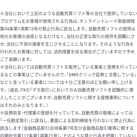
※当社において上記のような自動売買ソフト等の当社で提供していない
プログラムをお客様が使用される行為は、オンライントレード取扱規程
第34条第1項第12号の禁止行為に該当します。自動売買ソフトの使用は
他のお客様の迷惑となるだけなく、当社の正常な取引の提供を困難にさ
せ、当社に不測の損害を生じさせることになります。そのような行為を
行われたお客様に対しては、法的措置を採る場合がございますので予め
ご了承願います。
※当社においては自動売買ソフトを販売している業者と提携を行ってい
るなどの事実はございませんので、「GMOクリック証券と合意している」
などと言っている業者については十分ご注意のほどお願い申し上げま
す。（過去、FXの「デモ取引」においてのみ自動売買ソフトを試験的に導
入したことがございますが、自動売買ソフトに関する提携事例について
はそれのみとなります。）
※投資助言・代理業の登録を行っていても、自動売買の態様によっては
「一任勘定取引」に該当し、書面による契約締結を行わないと禁止行為に
該当します（金融商品取引法38条第7号及び金融商品取引業等に関する
内閣府令第117条第1項第21号）。そのような禁止行為を把握していない