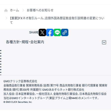
ホーム
お客様へのお知らせ
【重要】FXネオ取引ルール、店頭外国為替証拠金取引説明書の変更につい
て
X
facebook
LINE
リンクをコピー
SHARE
各種方針・規程・会社案内
取引規程・約款
サイトマップ
その他のご案内
個人情報保護方針
最良執行方針
サイトのご利用について
ディスクレイマー
信託保全
リスク説明
会社案内
GMOクリック証券株式会社
金融商品取引業者 関東財務局長（金商）第77号 商品先物取引業者 銀行代理業者 関東財
務局長（銀代）第330号 所属銀行：GMOあおぞらネット銀行株式会社
加入協会：日本証券業協会、一般社団法人 金融先物取引業協会、日本商品先物取引協会
当社はGMOインターネットグループ（東証プライム上場9449）のメンバーです。
© GMO CLICK Securities, Inc.