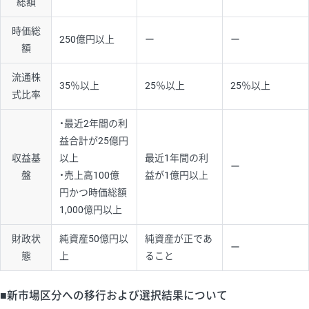
総額
時価総
250億円以上
ー
ー
額
流通株
35％以上
25％以上
25％以上
式比率
・最近2年間の利
益合計が25億円
収益基
以上
最近1年間の利
ー
盤
・売上高100億
益が1億円以上
円かつ時価総額
1,000億円以上
財政状
純資産50億円以
純資産が正であ
ー
態
上
ること
■新市場区分への移行および選択結果について