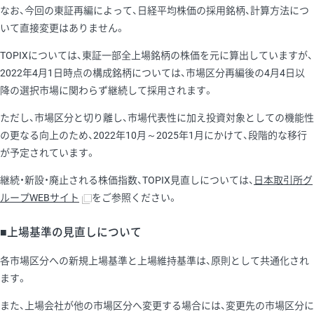
なお、今回の東証再編によって、日経平均株価の採用銘柄、計算方法につ
いて直接変更はありません。
TOPIXについては、東証一部全上場銘柄の株価を元に算出していますが、
2022年4月1日時点の構成銘柄については、市場区分再編後の4月4日以
降の選択市場に関わらず継続して採用されます。
ただし、市場区分と切り離し、市場代表性に加え投資対象としての機能性
の更なる向上のため、2022年10月～2025年1月にかけて、段階的な移行
が予定されています。
継続・新設・廃止される株価指数、TOPIX見直しについては、
日本取引所グ
ループWEBサイト
をご参照ください。
■上場基準の見直しについて
各市場区分への新規上場基準と上場維持基準は、原則として共通化され
ます。
また、上場会社が他の市場区分へ変更する場合には、変更先の市場区分に