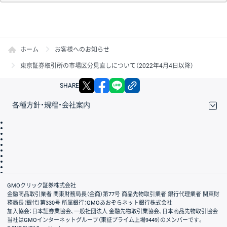
ホーム
お客様へのお知らせ
東京証券取引所の市場区分見直しについて（2022年4月4日以降）
X
facebook
LINE
リンクをコピー
SHARE
各種方針・規程・会社案内
取引規程・約款
サイトマップ
その他のご案内
個人情報保護方針
最良執行方針
サイトのご利用について
ディスクレイマー
信託保全
リスク説明
会社案内
GMOクリック証券株式会社
金融商品取引業者 関東財務局長（金商）第77号 商品先物取引業者 銀行代理業者 関東財
務局長（銀代）第330号 所属銀行：GMOあおぞらネット銀行株式会社
加入協会：日本証券業協会、一般社団法人 金融先物取引業協会、日本商品先物取引協会
当社はGMOインターネットグループ（東証プライム上場9449）のメンバーです。