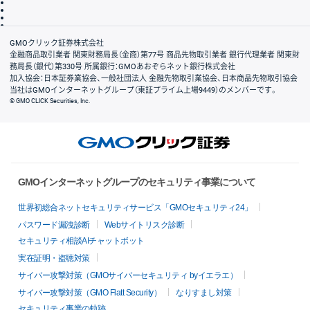
ディスクレイマー
信託保全
リスク説明
会社案内
GMOクリック証券株式会社
金融商品取引業者 関東財務局長（金商）第77号 商品先物取引業者 銀行代理業者 関東財
務局長（銀代）第330号 所属銀行：GMOあおぞらネット銀行株式会社
加入協会：日本証券業協会、一般社団法人 金融先物取引業協会、日本商品先物取引協会
当社はGMOインターネットグループ（東証プライム上場9449）のメンバーです。
© GMO CLICK Securities, Inc.
GMOインターネットグループのセキュリティ事業について
世界初総合ネットセキュリティサービス「GMOセキュリティ24」
パスワード漏洩診断
Webサイトリスク診断
セキュリティ相談AIチャットボット
実在証明・盗聴対策
サイバー攻撃対策（GMOサイバーセキュリティ byイエラエ）
サイバー攻撃対策（GMO Flatt Security）
なりすまし対策
セキュリティ事業の軌跡