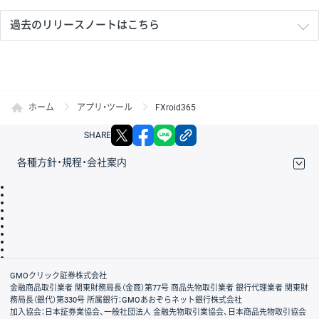
過去のリリースノートはこちら
ホーム
アプリ・ツール
FXroid365
X
facebook
LINE
リンクをコピー
SHARE
各種方針・規程・会社案内
取引規程・約款
サイトマップ
その他のご案内
個人情報保護方針
最良執行方針
サイトのご利用について
ディスクレイマー
信託保全
リスク説明
会社案内
GMOクリック証券株式会社
金融商品取引業者 関東財務局長（金商）第77号 商品先物取引業者 銀行代理業者 関東財
務局長（銀代）第330号 所属銀行：GMOあおぞらネット銀行株式会社
加入協会：日本証券業協会、一般社団法人 金融先物取引業協会、日本商品先物取引協会