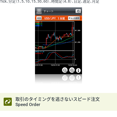
Tick、分足（1、5、10、15、30、60）、時間足（4、8）、日足、週足、月足
取引のタイミングを逃さないスピード注文
Speed Order