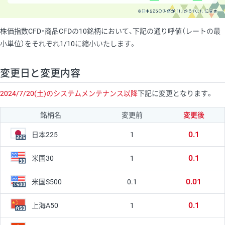
株価指数CFD・商品CFDの10銘柄において、下記の通り呼値（レートの最
小単位）をそれぞれ1/10に縮小いたします。
変更日と変更内容
2024/7/20(土)のシステムメンテナンス以降
下記に変更となります。
銘柄名
変更前
変更後
0.1
1
日本225
0.1
1
米国30
0.01
0.1
米国S500
0.1
1
上海A50