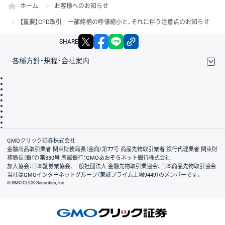
ホーム
お客様へのお知らせ
【重要】CFD取引 一部銘柄の呼値縮小と、それに伴う注意点のお知らせ
X
facebook
LINE
リンクをコピー
SHARE
各種方針・規程・会社案内
取引規程・約款
サイトマップ
その他のご案内
個人情報保護方針
最良執行方針
サイトのご利用について
ディスクレイマー
信託保全
リスク説明
会社案内
GMOクリック証券株式会社
金融商品取引業者 関東財務局長（金商）第77号 商品先物取引業者 銀行代理業者 関東財
務局長（銀代）第330号 所属銀行：GMOあおぞらネット銀行株式会社
加入協会：日本証券業協会、一般社団法人 金融先物取引業協会、日本商品先物取引協会
当社はGMOインターネットグループ（東証プライム上場9449）のメンバーです。
© GMO CLICK Securities, Inc.