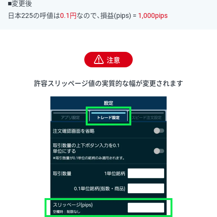
■変更後
日本225の呼値は
0.1円
なので、損益(pips) =
1,000pips
注意
許容スリッページ値の実質的な幅が変更されます