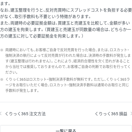
ます。
なお、建玉整理を行うと、反対売買時にスプレッドコストを負担する必要
がなく、取引手数料も不要という特徴があります。
また、両建時の必要証拠金額は、買建玉と売建玉を比較して、金額が多い
方の建玉を拘束します。（買建玉と売建玉が同数量の場合は、どちらか一
方の建玉に対して必要証拠金を拘束します。）
※
両建時においても、お客様ご自身で反対売買を行った場合、または、ロスカット・
強制決済の執行によって反対売買が行われた場合は、決済時の手数料が発生しま
す（建玉整理は行われません）。これにより、経済的合理性を欠く恐れがあること
から当社では推奨しておりませんので、お客様ご自身の判断でお取引を行ってく
ださい。
※
くりっく365はロスカット・強制決済手数料が無料です。ただし、くりっく365ラ
ージをお取引いただく場合、ロスカット・強制決済手数料は通常のお取引と同じ
手数料が発生します。
くりっく365 注文方法
くりっく365 損益
一覧に戻る