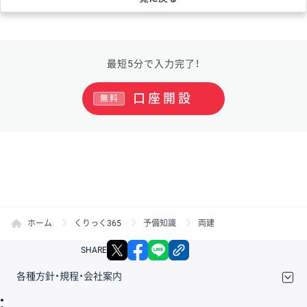
最短5分で入力完了！
口座開設
無料
ホーム
くりっく365
予備知識
両建
X
facebook
LINE
リンクをコピー
SHARE
各種方針・規程・会社案内
取引規程・約款