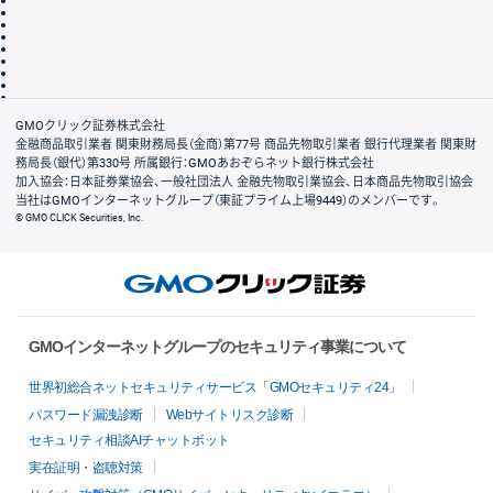
サイトマップ
その他のご案内
個人情報保護方針
最良執行方針
サイトのご利用について
ディスクレイマー
信託保全
リスク説明
会社案内
GMOクリック証券株式会社
金融商品取引業者 関東財務局長（金商）第77号 商品先物取引業者 銀行代理業者 関東財
務局長（銀代）第330号 所属銀行：GMOあおぞらネット銀行株式会社
加入協会：日本証券業協会、一般社団法人 金融先物取引業協会、日本商品先物取引協会
当社はGMOインターネットグループ（東証プライム上場9449）のメンバーです。
© GMO CLICK Securities, Inc.
GMOインターネットグループのセキュリティ事業について
世界初総合ネットセキュリティサービス「GMOセキュリティ24」
パスワード漏洩診断
Webサイトリスク診断
セキュリティ相談AIチャットボット
実在証明・盗聴対策