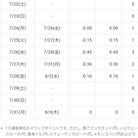
7/22(土)
-
0
7/23(日)
-
0
7/24(月)
7/26(水)
-0.09
0.09
1
7/25(火)
7/27(木)
-0.15
0.15
1
7/26(水)
7/28(金)
-0.45
0.45
3
7/27(木)
7/31(月)
-0.36
0.36
2
7/28(金)
8/2(水)
-0.16
0.16
1
7/29(土)
-
0
7/30(日)
-
0
7/31(月)
8/3(木)
0
0
0
※
1万通貨単位のスワップポイントです。ただし、南アフリカランド/円、ノルウェー
クローネ/円、香港ドル/円、スウェーデンクローナ/円、メキシコペソ/円およびラ