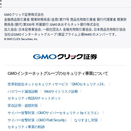
信託保全
リスク説明
会社案内
GMOクリック証券株式会社
金融商品取引業者 関東財務局長（金商）第77号 商品先物取引業者 銀行代理業者 関東財
務局長（銀代）第330号 所属銀行：GMOあおぞらネット銀行株式会社
加入協会：日本証券業協会、一般社団法人 金融先物取引業協会、日本商品先物取引協会
当社はGMOインターネットグループ（東証プライム上場9449）のメンバーです。
© GMO CLICK Securities, Inc.
GMOインターネットグループのセキュリティ事業について
世界初総合ネットセキュリティサービス「GMOセキュリティ24」
パスワード漏洩診断
Webサイトリスク診断
セキュリティ相談AIチャットボット
実在証明・盗聴対策
サイバー攻撃対策（GMOサイバーセキュリティ byイエラエ）
サイバー攻撃対策（GMO Flatt Security）
なりすまし対策
セキュリティ事業の軌跡