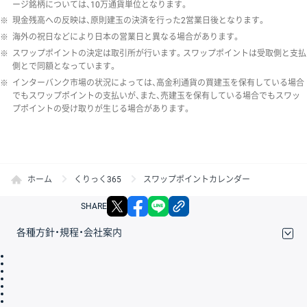
ージ銘柄については、10万通貨単位となります。
※
現金残高への反映は、原則建玉の決済を行った2営業日後となります。
※
海外の祝日などにより日本の営業日と異なる場合があります。
※
スワップポイントの決定は取引所が行います。スワップポイントは受取側と支払
側とで同額となっています。
※
インターバンク市場の状況によっては、高金利通貨の買建玉を保有している場合
でもスワップポイントの支払いが、また、売建玉を保有している場合でもスワッ
プポイントの受け取りが生じる場合があります。
ホーム
くりっく365
スワップポイントカレンダー
X
facebook
LINE
リンクをコピー
SHARE
各種方針・規程・会社案内
取引規程・約款
サイトマップ
その他のご案内
個人情報保護方針
最良執行方針
サイトのご利用について
ディスクレイマー