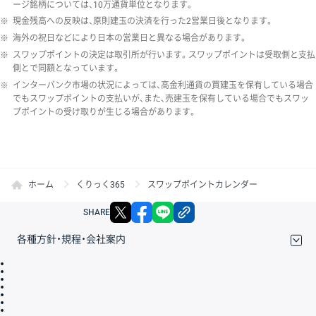
ージ銘柄については、10万通貨単位となります。
※
現金残高への反映は、原則建玉の決済を行った2営業日後となります。
※
海外の祝日などにより日本の営業日と異なる場合があります。
※
スワップポイントの決定は取引所が行います。スワップポイントは受取側と支払
側とで同額となっています。
※
インターバンク市場の状況によっては、高金利通貨の買建玉を保有している場合
でもスワップポイントの支払いが、また、売建玉を保有している場合でもスワッ
プポイントの受け取りが生じる場合があります。
ホーム
くりっく365
スワップポイントカレンダー
X
facebook
LINE
リンクをコピー
SHARE
各種方針・規程・会社案内
取引規程・約款
サイトマップ
その他のご案内
個人情報保護方針
最良執行方針
サイトのご利用について
ディスクレイマー