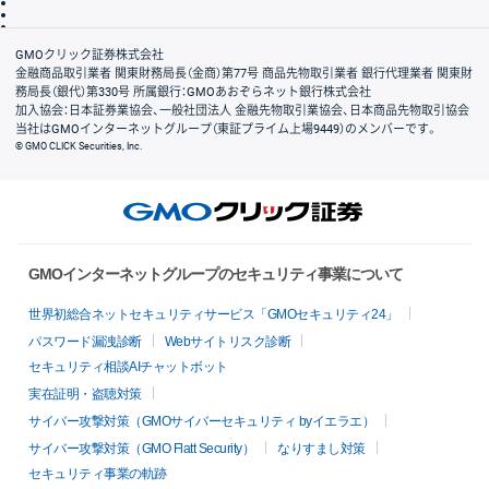
信託保全
リスク説明
会社案内
GMOクリック証券株式会社
金融商品取引業者 関東財務局長（金商）第77号 商品先物取引業者 銀行代理業者 関東財
務局長（銀代）第330号 所属銀行：GMOあおぞらネット銀行株式会社
加入協会：日本証券業協会、一般社団法人 金融先物取引業協会、日本商品先物取引協会
当社はGMOインターネットグループ（東証プライム上場9449）のメンバーです。
© GMO CLICK Securities, Inc.
GMOインターネットグループのセキュリティ事業について
世界初総合ネットセキュリティサービス「GMOセキュリティ24」
パスワード漏洩診断
Webサイトリスク診断
セキュリティ相談AIチャットボット
実在証明・盗聴対策
サイバー攻撃対策（GMOサイバーセキュリティ byイエラエ）
サイバー攻撃対策（GMO Flatt Security）
なりすまし対策
セキュリティ事業の軌跡