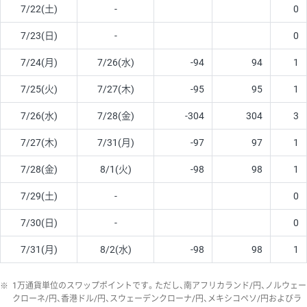
7/22(土)
-
0
7/23(日)
-
0
7/24(月)
7/26(水)
-94
94
1
7/25(火)
7/27(木)
-95
95
1
7/26(水)
7/28(金)
-304
304
3
7/27(木)
7/31(月)
-97
97
1
7/28(金)
8/1(火)
-98
98
1
7/29(土)
-
0
7/30(日)
-
0
7/31(月)
8/2(水)
-98
98
1
※
1万通貨単位のスワップポイントです。ただし、南アフリカランド/円、ノルウェー
クローネ/円、香港ドル/円、スウェーデンクローナ/円、メキシコペソ/円およびラ