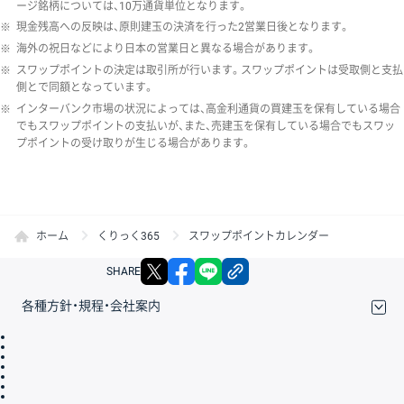
ージ銘柄については、10万通貨単位となります。
※
現金残高への反映は、原則建玉の決済を行った2営業日後となります。
※
海外の祝日などにより日本の営業日と異なる場合があります。
※
スワップポイントの決定は取引所が行います。スワップポイントは受取側と支払
側とで同額となっています。
※
インターバンク市場の状況によっては、高金利通貨の買建玉を保有している場合
でもスワップポイントの支払いが、また、売建玉を保有している場合でもスワッ
プポイントの受け取りが生じる場合があります。
ホーム
くりっく365
スワップポイントカレンダー
X
facebook
LINE
リンクをコピー
SHARE
各種方針・規程・会社案内
取引規程・約款
サイトマップ
その他のご案内
個人情報保護方針
最良執行方針
サイトのご利用について
ディスクレイマー