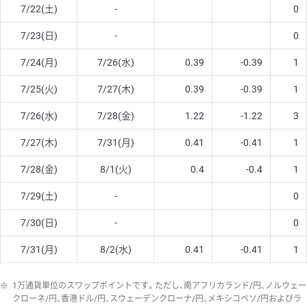
7/22(土)
-
0
7/23(日)
-
0
7/24(月)
7/26(水)
0.39
-0.39
1
7/25(火)
7/27(木)
0.39
-0.39
1
7/26(水)
7/28(金)
1.22
-1.22
3
7/27(木)
7/31(月)
0.41
-0.41
1
7/28(金)
8/1(火)
0.4
-0.4
1
7/29(土)
-
0
7/30(日)
-
0
7/31(月)
8/2(水)
0.41
-0.41
1
※
1万通貨単位のスワップポイントです。ただし、南アフリカランド/円、ノルウェー
クローネ/円、香港ドル/円、スウェーデンクローナ/円、メキシコペソ/円およびラ