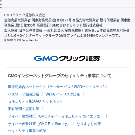
信託保全
リスク説明
会社案内
GMOクリック証券株式会社
金融商品取引業者 関東財務局長（金商）第77号 商品先物取引業者 銀行代理業者 関東財
務局長（銀代）第330号 所属銀行：GMOあおぞらネット銀行株式会社
加入協会：日本証券業協会、一般社団法人 金融先物取引業協会、日本商品先物取引協会
当社はGMOインターネットグループ（東証プライム上場9449）のメンバーです。
© GMO CLICK Securities, Inc.
GMOインターネットグループのセキュリティ事業について
世界初総合ネットセキュリティサービス「GMOセキュリティ24」
パスワード漏洩診断
Webサイトリスク診断
セキュリティ相談AIチャットボット
実在証明・盗聴対策
サイバー攻撃対策（GMOサイバーセキュリティ byイエラエ）
サイバー攻撃対策（GMO Flatt Security）
なりすまし対策
セキュリティ事業の軌跡