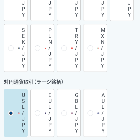
J
J
J
J
J
P
P
P
P
P
Y
Y
Y
Y
Y
S
P
T
M
E
L
R
X
K
N
Y
N
/
/
/
/
J
J
J
J
P
P
P
P
Y
Y
Y
Y
対円通貨取引（ラージ銘柄）
U
E
G
A
S
U
B
U
L
L
L
L
/
/
/
/
J
J
J
J
P
P
P
P
Y
Y
Y
Y