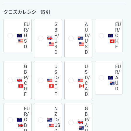
クロスカレンシー取引
EU
G
A
EU
R/
B
U
R/
U
P/
D/
C
S
U
U
H
D
S
S
F
D
D
G
U
U
EU
B
S
S
R/
P/
D/
D/
A
C
C
C
U
H
H
A
D
F
F
D
EU
N
G
R/
Z
B
G
D/
P/
B
US
A
P
D
U