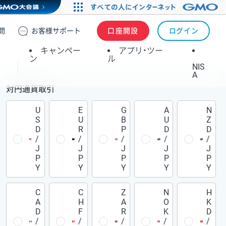
問
お客様
サポート
口座開設
ログイン
キャンペー
アプリ・ツー
ン
ル
NIS
A
対円通貨取引
U
E
G
A
N
S
U
B
U
Z
D
R
P
D
D
/
/
/
/
/
J
J
J
J
J
P
P
P
P
P
Y
Y
Y
Y
Y
C
C
Z
N
H
A
H
A
O
K
D
F
R
K
D
/
/
/
/
/