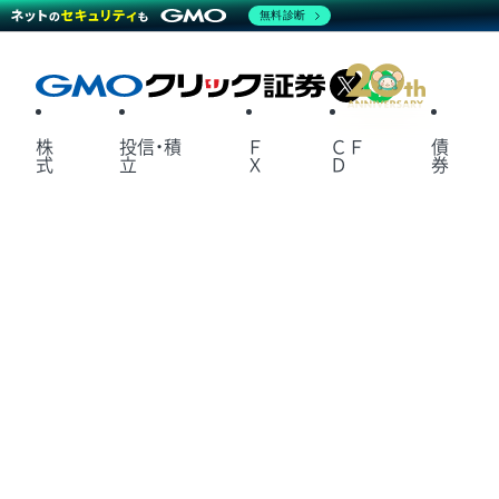
無料診断
X
LINE
株
投信・積
Ｆ
ＣＦ
債
式
立
Ｘ
Ｄ
券