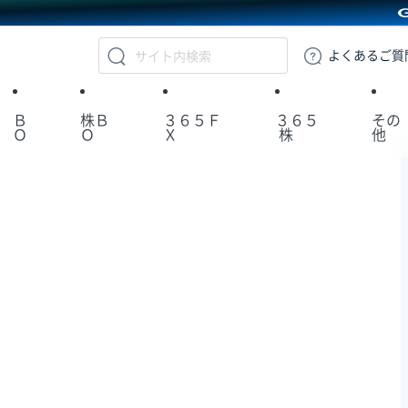
GMOクリック証券
よくある
ご質
Ｂ
株Ｂ
３６５Ｆ
３６５
その
Ｏ
Ｏ
Ｘ
株
他