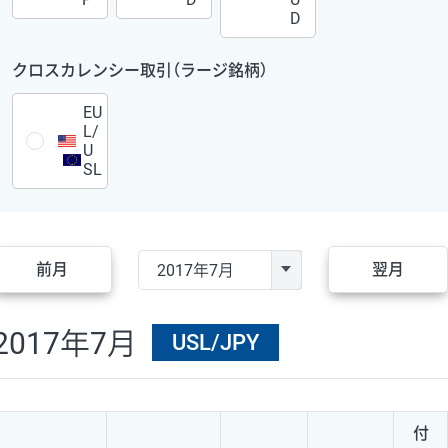
D
クロスカレンシー取引（ラージ銘柄）
EU
L/
U
SL
前月
翌月
2017年7月
USL/JPY
付