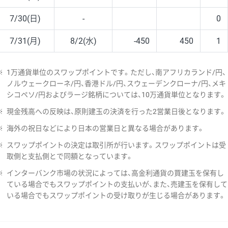
7/30(日)
-
0
7/31(月)
8/2(水)
-450
450
1
※
1万通貨単位のスワップポイントです。ただし、南アフリカランド/円、
ノルウェークローネ/円、香港ドル/円、スウェーデンクローナ/円、メキ
シコペソ/円およびラージ銘柄については、10万通貨単位となります。
※
現金残高への反映は、原則建玉の決済を行った2営業日後となります。
※
海外の祝日などにより日本の営業日と異なる場合があります。
※
スワップポイントの決定は取引所が行います。スワップポイントは受
取側と支払側とで同額となっています。
※
インターバンク市場の状況によっては、高金利通貨の買建玉を保有し
ている場合でもスワップポイントの支払いが、また、売建玉を保有して
いる場合でもスワップポイントの受け取りが生じる場合があります。