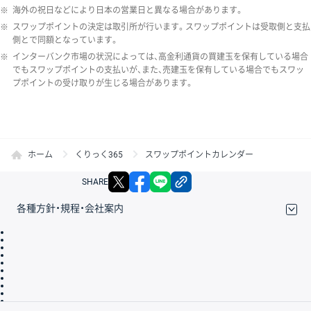
※
海外の祝日などにより日本の営業日と異なる場合があります。
※
スワップポイントの決定は取引所が行います。スワップポイントは受取側と支払
側とで同額となっています。
※
インターバンク市場の状況によっては、高金利通貨の買建玉を保有している場合
でもスワップポイントの支払いが、また、売建玉を保有している場合でもスワッ
プポイントの受け取りが生じる場合があります。
ホーム
くりっく365
スワップポイントカレンダー
X
facebook
LINE
リンクをコピー
SHARE
各種方針・規程・会社案内
取引規程・約款
サイトマップ
その他のご案内
個人情報保護方針
最良執行方針
サイトのご利用について
ディスクレイマー
信託保全
リスク説明
会社案内