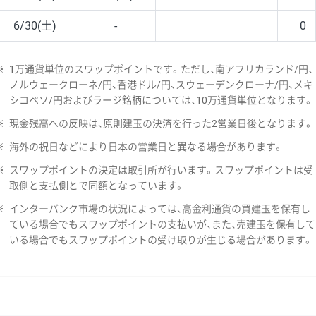
6/30(土)
-
0
※
1万通貨単位のスワップポイントです。ただし、南アフリカランド/円、
ノルウェークローネ/円、香港ドル/円、スウェーデンクローナ/円、メキ
シコペソ/円およびラージ銘柄については、10万通貨単位となります。
※
現金残高への反映は、原則建玉の決済を行った2営業日後となります。
※
海外の祝日などにより日本の営業日と異なる場合があります。
※
スワップポイントの決定は取引所が行います。スワップポイントは受
取側と支払側とで同額となっています。
※
インターバンク市場の状況によっては、高金利通貨の買建玉を保有し
ている場合でもスワップポイントの支払いが、また、売建玉を保有して
いる場合でもスワップポイントの受け取りが生じる場合があります。