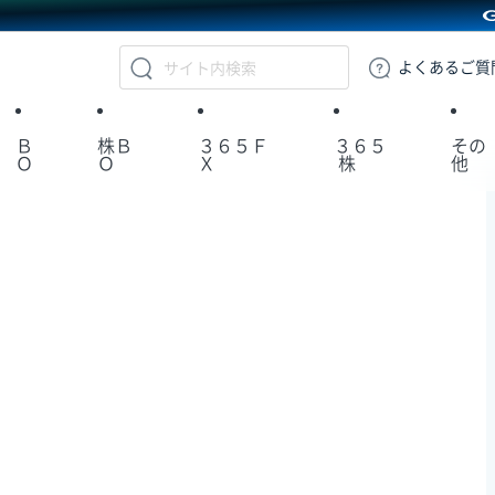
GMOクリック証券
よくある
ご質
Ｂ
株Ｂ
３６５Ｆ
３６５
その
Ｏ
Ｏ
Ｘ
株
他