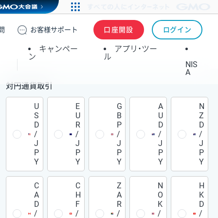
問
お客様
サポート
口座開設
ログイン
キャンペー
アプリ・ツー
ン
ル
NIS
A
対円通貨取引
U
E
G
A
N
S
U
B
U
Z
D
R
P
D
D
/
/
/
/
/
J
J
J
J
J
P
P
P
P
P
Y
Y
Y
Y
Y
C
C
Z
N
H
A
H
A
O
K
D
F
R
K
D
/
/
/
/
/