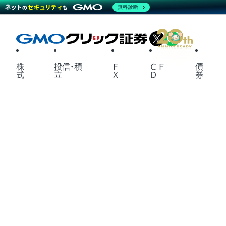
無料診断
X
LINE
株
投信・積
Ｆ
ＣＦ
債
式
立
Ｘ
Ｄ
券