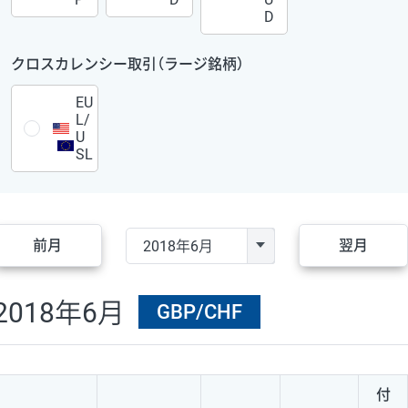
D
クロスカレンシー取引（ラージ銘柄）
EU
L/
U
SL
前月
翌月
2018年6月
GBP/CHF
付