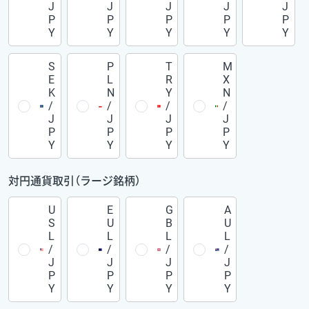
J
J
J
J
J
P
P
P
P
P
Y
Y
Y
Y
Y
S
P
T
M
E
L
R
X
K
N
Y
N
/
/
/
/
J
J
J
J
P
P
P
P
Y
Y
Y
Y
対円通貨取引（ラージ銘柄）
U
E
G
A
S
U
B
U
L
L
L
L
/
/
/
/
J
J
J
J
P
P
P
P
Y
Y
Y
Y