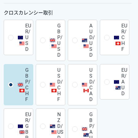
クロスカレンシー取引
EU
G
A
EU
R/
B
U
R/
U
P/
D/
C
S
U
U
H
D
S
S
F
D
D
G
U
U
EU
B
S
S
R/
P/
D/
D/
A
C
C
C
U
H
H
A
D
F
F
D
EU
N
G
R/
Z
B
G
D/
P/
B
US
A
P
D
U