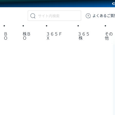
GMOクリック証券
よくある
ご質
Ｂ
株Ｂ
３６５Ｆ
３６５
その
Ｏ
Ｏ
Ｘ
株
他