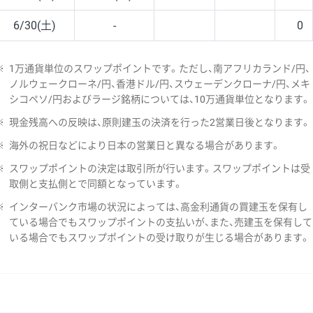
6/30(土)
-
0
※
1万通貨単位のスワップポイントです。ただし、南アフリカランド/円、
ノルウェークローネ/円、香港ドル/円、スウェーデンクローナ/円、メキ
シコペソ/円およびラージ銘柄については、10万通貨単位となります。
※
現金残高への反映は、原則建玉の決済を行った2営業日後となります。
※
海外の祝日などにより日本の営業日と異なる場合があります。
※
スワップポイントの決定は取引所が行います。スワップポイントは受
取側と支払側とで同額となっています。
※
インターバンク市場の状況によっては、高金利通貨の買建玉を保有し
ている場合でもスワップポイントの支払いが、また、売建玉を保有して
いる場合でもスワップポイントの受け取りが生じる場合があります。