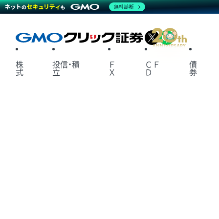
無料診断
X
LINE
株
投信・積
Ｆ
ＣＦ
債
式
立
Ｘ
Ｄ
券