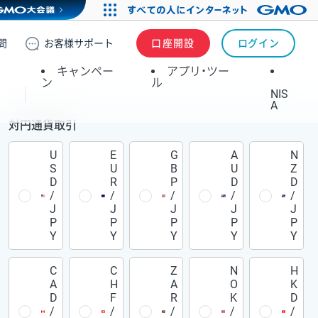
問
お客様
サポート
口座開設
ログイン
キャンペー
アプリ・ツー
ン
ル
NIS
A
対円通貨取引
U
E
G
A
N
S
U
B
U
Z
D
R
P
D
D
/
/
/
/
/
J
J
J
J
J
P
P
P
P
P
Y
Y
Y
Y
Y
C
C
Z
N
H
A
H
A
O
K
D
F
R
K
D
/
/
/
/
/