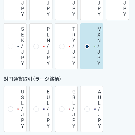
J
J
J
J
J
P
P
P
P
P
Y
Y
Y
Y
Y
S
P
T
M
E
L
R
X
K
N
Y
N
/
/
/
/
J
J
J
J
P
P
P
P
Y
Y
Y
Y
対円通貨取引（ラージ銘柄）
U
E
G
A
S
U
B
U
L
L
L
L
/
/
/
/
J
J
J
J
P
P
P
P
Y
Y
Y
Y