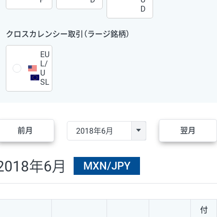
D
クロスカレンシー取引（ラージ銘柄）
EU
L/
U
SL
前月
翌月
2018年6月
MXN/JPY
付