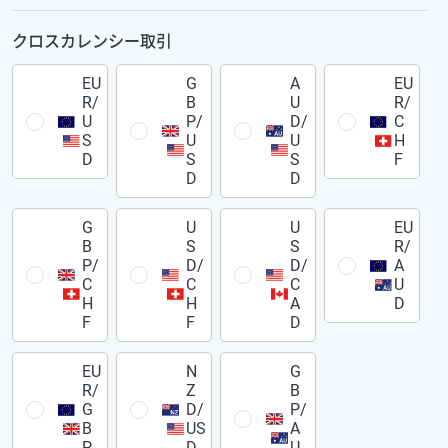
クロスカレンシー取引
EU
G
A
EU
R/
B
U
R/
U
P/
D/
C
S
U
U
H
D
S
S
F
D
D
G
U
U
EU
B
S
S
R/
P/
D/
D/
A
C
C
C
U
H
H
A
D
F
F
D
EU
N
G
R/
Z
B
G
D/
P/
B
US
A
P
D
U