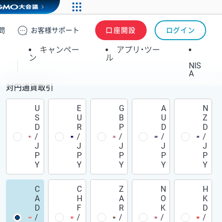
問
お客様
サポート
口座開設
ログイン
キャンペー
アプリ・ツー
ン
ル
NIS
A
対円通貨取引
U
E
G
A
N
S
U
B
U
Z
D
R
P
D
D
/
/
/
/
/
J
J
J
J
J
P
P
P
P
P
Y
Y
Y
Y
Y
C
C
Z
N
H
A
H
A
O
K
D
F
R
K
D
/
/
/
/
/