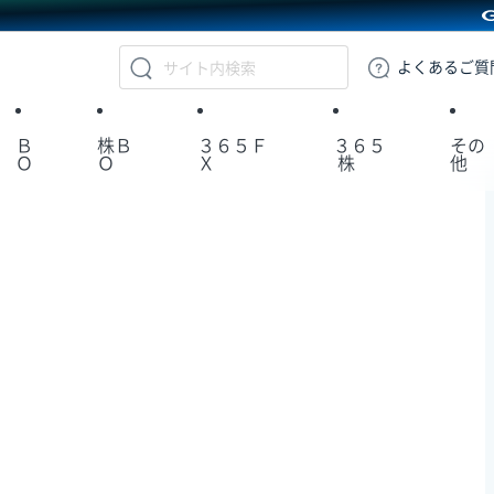
GMOクリック証券
よくある
ご質
Ｂ
株Ｂ
３６５Ｆ
３６５
その
Ｏ
Ｏ
Ｘ
株
他