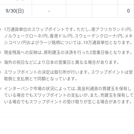
9/30(日)
-
0
※
1万通貨単位のスワップポイントです。ただし、南アフリカランド/円、
ノルウェークローネ/円、香港ドル/円、スウェーデンクローナ/円、メキ
シコペソ/円およびラージ銘柄については、10万通貨単位となります。
※
現金残高への反映は、原則建玉の決済を行った2営業日後となります。
※
海外の祝日などにより日本の営業日と異なる場合があります。
※
スワップポイントの決定は取引所が行います。スワップポイントは受
取側と支払側とで同額となっています。
※
インターバンク市場の状況によっては、高金利通貨の買建玉を保有し
ている場合でもスワップポイントの支払いが、また、売建玉を保有して
いる場合でもスワップポイントの受け取りが生じる場合があります。