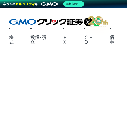
無料診断
X
LINE
株
投信・積
Ｆ
ＣＦ
債
式
立
Ｘ
Ｄ
券