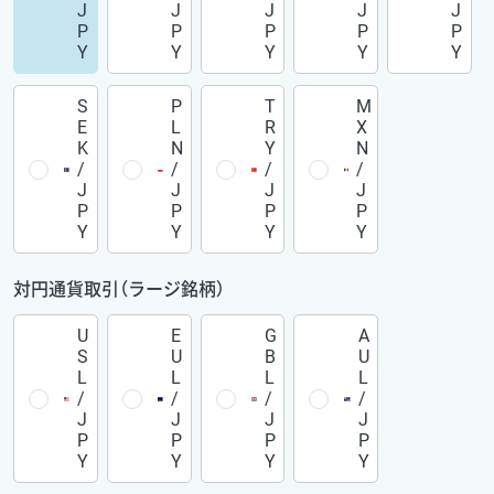
J
J
J
J
J
P
P
P
P
P
Y
Y
Y
Y
Y
S
P
T
M
E
L
R
X
K
N
Y
N
/
/
/
/
J
J
J
J
P
P
P
P
Y
Y
Y
Y
対円通貨取引（ラージ銘柄）
U
E
G
A
S
U
B
U
L
L
L
L
/
/
/
/
J
J
J
J
P
P
P
P
Y
Y
Y
Y