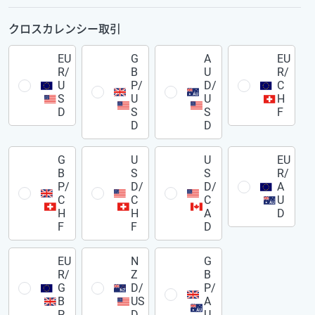
クロスカレンシー取引
EU
G
A
EU
R/
B
U
R/
U
P/
D/
C
S
U
U
H
D
S
S
F
D
D
G
U
U
EU
B
S
S
R/
P/
D/
D/
A
C
C
C
U
H
H
A
D
F
F
D
EU
N
G
R/
Z
B
G
D/
P/
B
US
A
P
D
U