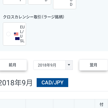
D
クロスカレンシー取引（ラージ銘柄）
EU
L/
U
SL
前月
翌月
2018年9月
CAD/JPY
付